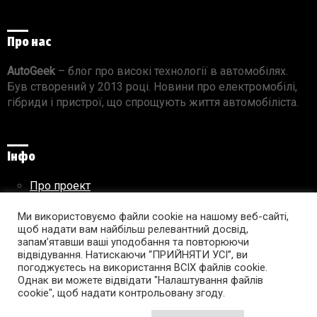
Про нас
AutoGeek
– блог про високі технології в автомобілях.
Був створений у 2013 році. Новини про електромобілі,
гібриди і пристрої, що спрощують життя автомобіліста.
Інфо
Про проект
Реклама на сайті
Ми використовуємо файли cookie на нашому веб-сайті,
Правила використання матеріалів
щоб надати вам найбільш релевантний досвід,
запам’ятавши ваші уподобання та повторюючи
відвідування. Натискаючи “ПРИЙНЯТИ УСІ”, ви
погоджуєтесь на використання ВСІХ файлів cookie.
Підпишись на AutoGeek!
Однак ви можете відвідати "Налаштування файлів
cookie", щоб надати контрольовану згоду.
facebook
twitter
instagram
youtube
tumblr
linkedin