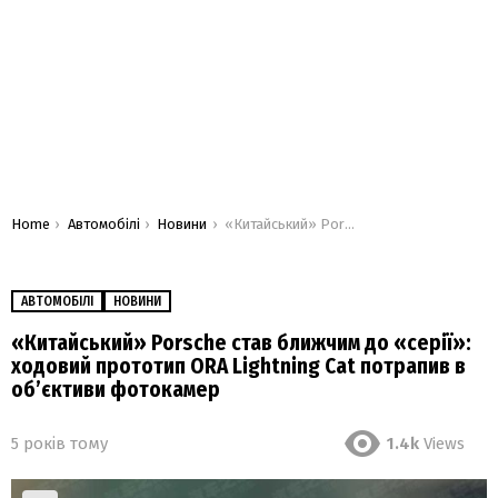
You are here:
Home
Автомобілі
Новини
«Китайський» Porsche став ближчим до «серії»: ходовий прототип ORA Lightning Cat потрапив в об’єктиви фотокамер
АВТОМОБІЛІ
НОВИНИ
«Китайський» Porsche став ближчим до «серії»:
ходовий прототип ORA Lightning Cat потрапив в
об’єктиви фотокамер
5 років тому
1.4k
Views