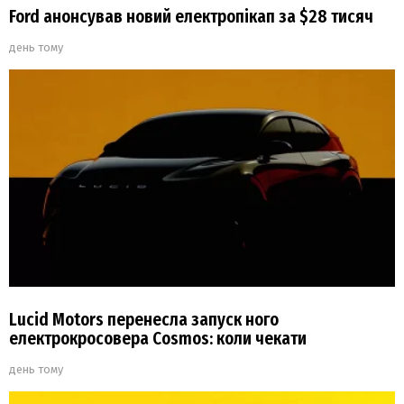
Ford анонсував новий електропікап за $28 тисяч
день тому
Lucid Motors перенесла запуск ного
електрокросовера Cosmos: коли чекати
день тому