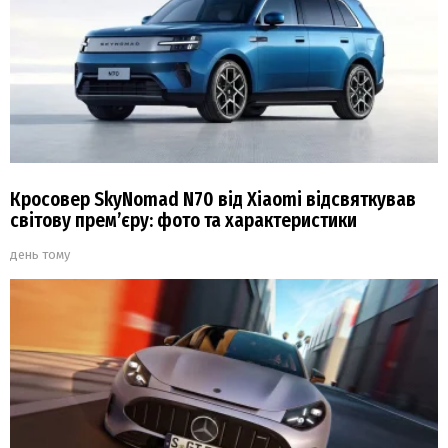
Кросовер SkyNomad N70 від Xiaomi відсвяткував
світову прем’єру: фото та характеристики
день тому