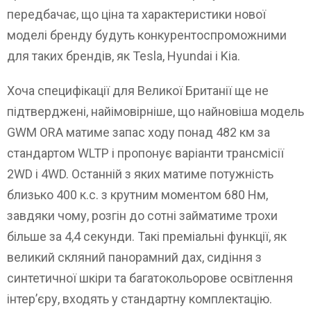
передбачає, що ціна та характеристики нової
моделі бренду будуть конкурентоспроможними
для таких брендів, як Tesla, Hyundai і Kia.
Хоча специфікації для Великої Британії ще не
підтверджені, найімовірніше, що найновіша модель
GWM ORA матиме запас ходу понад 482 км за
стандартом WLTP і пропонує варіанти трансмісії
2WD і 4WD. Останній з яких матиме потужність
близько 400 к.с. з крутним моментом 680 Нм,
завдяки чому, розгін до сотні займатиме трохи
більше за 4,4 секунди. Такі преміальні функції, як
великий скляний панорамний дах, сидіння з
синтетичної шкіри та багатокольорове освітлення
інтер’єру, входять у стандартну комплектацію.