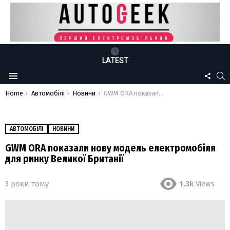
LATEST
FOLLO
S
Menu
US
You are here:
Home
Автомобілі
Новини
GWM ORA показали нову модель електромобіля для ринку Великої Британії
АВТОМОБІЛІ
НОВИНИ
GWM ORA показали нову модель електромобіля
для ринку Великої Британії
3 роки тому
1.3k
Views