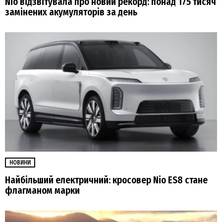
Nio відзвітувала про новий рекорд: понад 175 тисяч
замінених акумуляторів за день
НОВИНИ
Найбільший електричний: кросовер Nio ES8 стане
флагманом марки