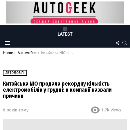
LATEST
FOLLO
S
Menu
US
You are here:
Home
Автомобілі
Китайська NIO продала рекордну кількість електромобілів у грудні: в компанії назвали причини
АВТОМОБІЛІ
Китайська NIO продала рекордну кількість
електромобілів у грудні: в компанії назвали
причини
6 років тому
1.7k
Views