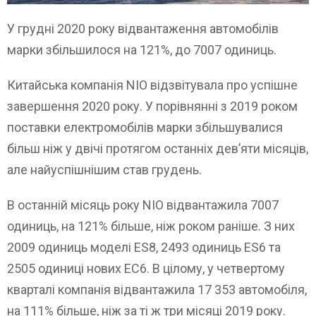
У грудні 2020 року відвантаження автомобілів
марки збільшилося на 121%, до 7007 одиниць.
Китайська компанія NIO відзвітувала про успішне
завершення 2020 року. У порівнянні з 2019 роком
поставки електромобілів марки збільшувалися
більш ніж у двічі протягом останніх дев’яти місяців,
але найуспішнішим став грудень.
В останній місяць року NIO відвантажила 7007
одиниць, на 121% більше, ніж роком раніше. З них
2009 одиниць моделі ES8, 2493 одиниць ES6 та
2505 одиниці нових EC6. В цілому, у четвертому
кварталі компанія відвантажила 17 353 автомобіля,
на 111% більше, ніж за ті ж три місяці 2019 року.