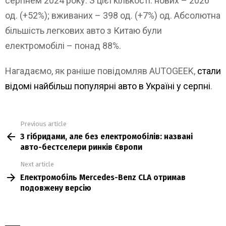
серпнем 2024 року. З цієї кількості: нових – 2026
од. (+52%); вживаних – 398 од. (+7%) од. Абсолютна
більшість легкових авто з Китаю були
електромобілі – понад 88%.
Нагадаємо, як раніше повідомляв AUTOGEEK,
стали
відомі найбільш популярні авто в Україні у серпні
.
Previous article
See
З гібридами, але без електромобілів: названі
more
авто-бестселери ринків Європи
Next article
Електромобіль Mercedes-Benz CLA отримав
подовжену версію