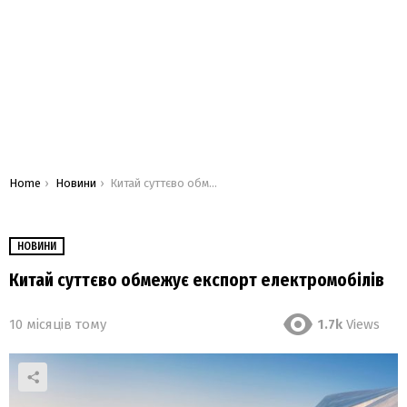
You are here:
Home
Новини
Китай суттєво обмежує експорт електромобілів
НОВИНИ
Китай суттєво обмежує експорт електромобілів
10 місяців тому
1.7k
Views