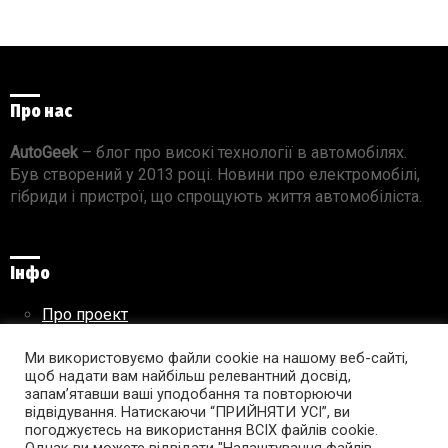
Про нас
AutoGeek
– блог про високі технології в автомобілях.
Був створений у 2013 році. Новини про електромобілі,
гібриди і пристрої, що спрощують життя автомобіліста.
Інфо
Про проект
Реклама на сайті
Ми використовуємо файли cookie на нашому веб-сайті,
Правила використання матеріалів
щоб надати вам найбільш релевантний досвід,
запам’ятавши ваші уподобання та повторюючи
відвідування. Натискаючи “ПРИЙНЯТИ УСІ”, ви
погоджуєтесь на використання ВСІХ файлів cookie.
Підпишись на AutoGeek!