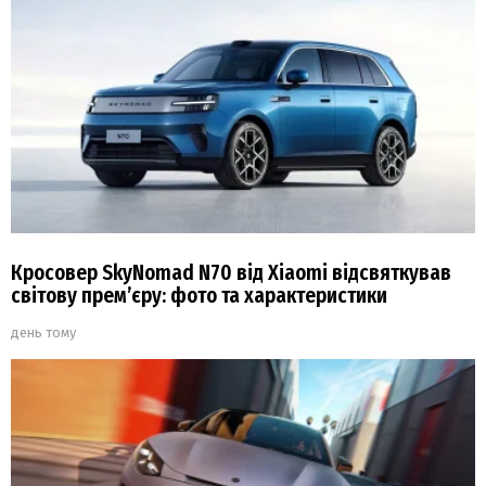
Кросовер SkyNomad N70 від Xiaomi відсвяткував
світову прем’єру: фото та характеристики
день тому