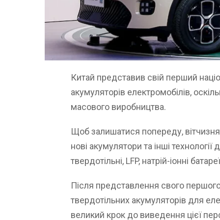
Китай представив свій перший наці
акумуляторів електромобілів, оскіл
масового виробництва.
Щоб залишатися попереду, вітчизняні
нові акумулятори та інші технології
твердотільні, LFP, натрій-іонні батар
Після представлення свого першого
твердотільних акумуляторів для еле
великий крок до виведення цієї перс