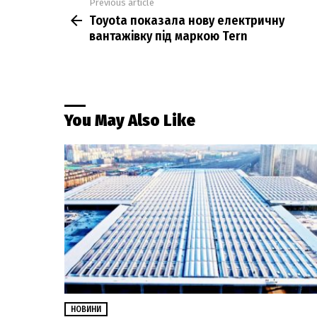
Previous article
See
Toyota показала нову електричну
more
вантажівку під маркою Tern
You May Also Like
НОВИНИ