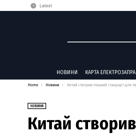
Latest
НОВИНИ
КАРТА ЕЛЕКТРОЗАПР
You are here:
Home
Новини
Китай створив перший стандарт для твердотільних акумуляторі
НОВИНИ
Китай створи