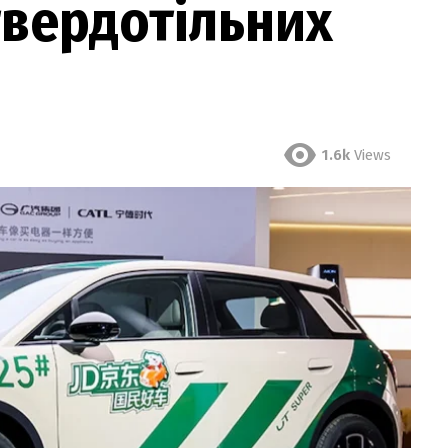
твердотільних
1.6k
Views