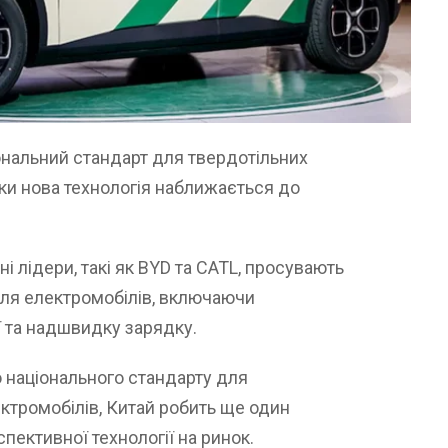
ональний стандарт для твердотільних
ьки нова технологія наближається до
 лідери, такі як BYD та CATL, просувають
 для електромобілів, включаючи
еї та надшвидку зарядку.
 національного стандарту для
ктромобілів, Китай робить ще один
пективної технології на ринок.