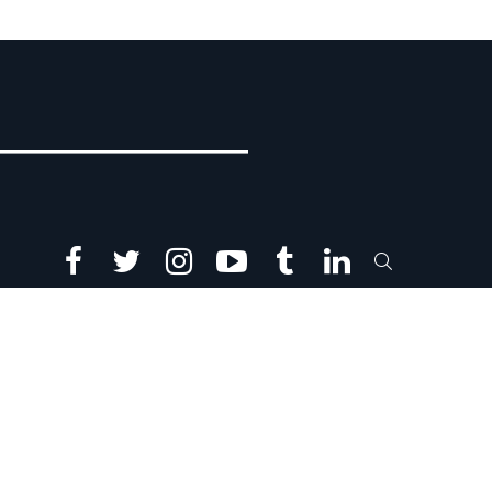
facebook
twitter
instagram
youtube
tumblr
linkedin
SEARCH