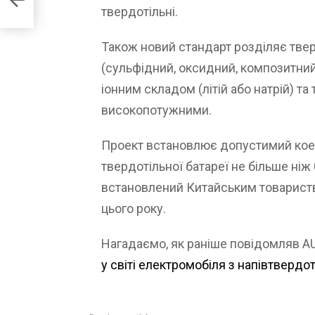
твердотільні.
Також новий стандарт розділяє твер
(сульфідний, оксидний, композитний
іонним складом (літій або натрій) т
високопотужними.
Проект встановлює допустимий коефі
твердотільної батареї не більше ніж
встановлений Китайським товариств
цього року.
Нагадаємо, як раніше повідомляв 
у світі електромобіля з напівтверд