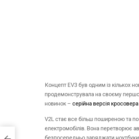
Концепт EV3 був одним із кількох нов
продемонструвала на своєму першом
новинок –
серійна версія кросовера
V2L стає все більш поширеною та п
електромобілів. Вона перетворює ав
о
безпосередньо заряджати ноутбуки, 