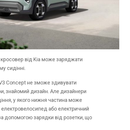
кросовер від Kia може заряджати
у сидінні.
EV3 Concept не зможе здивувати
ри, знайомий дизайн. Але дизайнери
іння, у якого нижня частина може
и електровелосипед або електричний
за допомогою зарядки від розетки, що