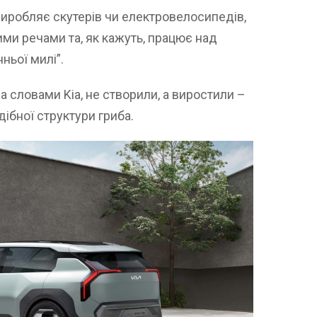
 виробляє скутерів чи електровелосипедів,
ими речами та, як кажуть, працює над
ньої милі”.
 за словами Kia, не створили, а виростили –
дібної структури гриба.