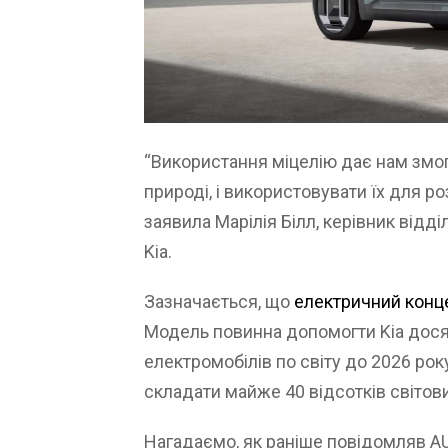
“Використання міцелію дає нам змогу
природі, і використовувати їх для ро
заявила Марілія Білл, керівник відді
Kia.
Зазначається, що
електричний конц
Модель повинна допомогти Kia дося
електромобілів по світу до 2026 рок
складати майже 40 відсотків світов
Нагадаємо, як раніше повідомляв 