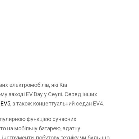
их електромобілів, які Kia
у заході EV Day у Сеулі. Серед інших
 EV5
, а також концептуальний седан EV4.
опулярною функцією сучасних
то на мобільну батарею, здатну
інструменти, побутову техніку чи будь-що