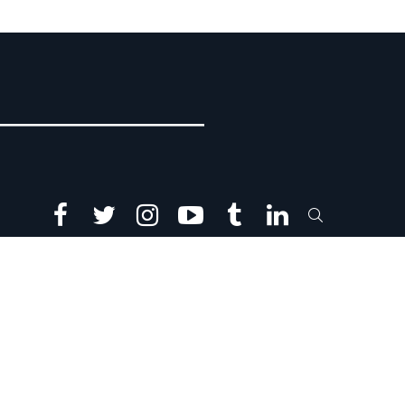
facebook
twitter
instagram
youtube
tumblr
linkedin
SEARCH