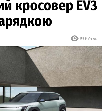
ий кросовер EV3
зарядкою
999
Views