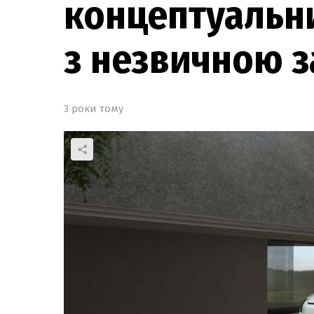
концептуальн
з незвичною 
3 роки тому