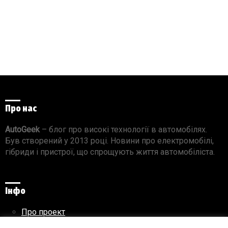
Про нас
AutoGeek
– блог про високі технології в автомобілях.
Був створений у 2013 році. Новини про електромобілі,
гібриди і пристрої, що спрощують життя автомобіліста.
Інфо
Про проект
Реклама на сайті