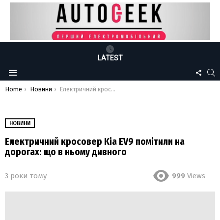
LATEST
FOLLO
S
Menu
US
You are here:
Home
Новини
Електричний кросовер Kia EV9 помітили на дорогах: що в ньому дивного
НОВИНИ
Електричний кросовер Kia EV9 помітили на
дорогах: що в ньому дивного
3 роки тому
999
Views