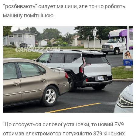
“розбивають” силует машини, але точно роблять
машину помітнішою.
Що стосується силової установки, то новий EV9
отримав електромотор потужністю 379 кінських