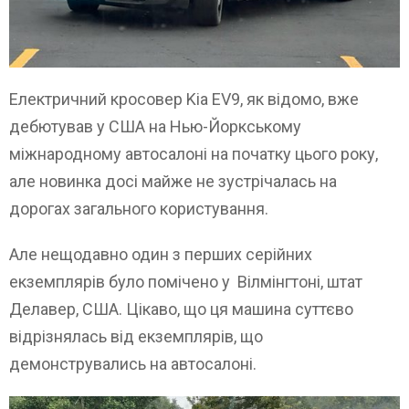
Електричний кросовер Kia EV9, як відомо, вже
дебютував у США на Нью-Йоркському
міжнародному автосалоні на початку цього року,
але новинка досі майже не зустрічалась на
дорогах загального користування.
Але нещодавно один з перших серійних
екземплярів було помічено у Вілмінгтоні, штат
Делавер, США. Цікаво, що ця машина суттєво
відрізнялась від екземплярів, що
демонструвались на автосалоні.