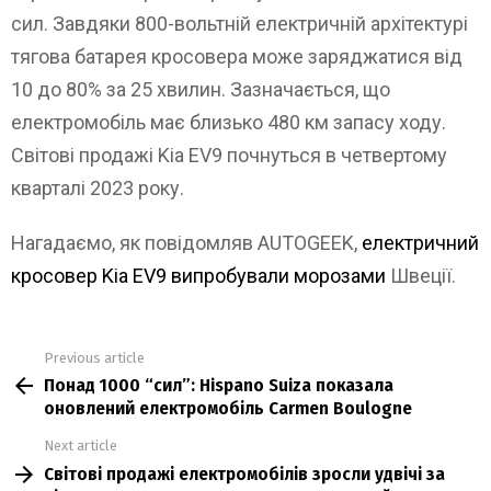
сил. Завдяки 800-вольтній електричній архітектурі
тягова батарея кросовера може заряджатися від
10 до 80% за 25 хвилин. Зазначається, що
електромобіль має близько 480 км запасу ходу.
Світові продажі Kia EV9 почнуться в четвертому
кварталі 2023 року.
Нагадаємо, як повідомляв AUTOGEEK,
електричний
кросовер Kia EV9 випробували морозами
Швеції.
Previous article
See
Понад 1000 “сил”: Hispano Suiza показала
more
оновлений електромобіль Carmen Boulogne
Next article
Світові продажі електромобілів зросли удвічі за