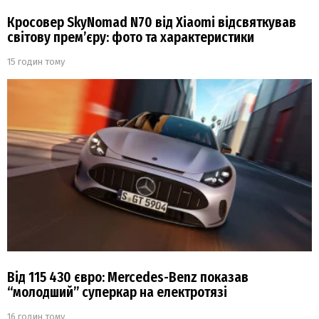
Кросовер SkyNomad N70 від Xiaomi відсвяткував
світову прем’єру: фото та характеристики
15 годин тому
Від 115 430 євро: Mercedes-Benz показав
“молодший” суперкар на електротязі
16 годин тому