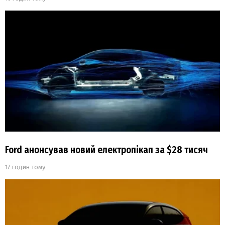
Ford анонсував новий електропікап за $28 тисяч
17 годин тому