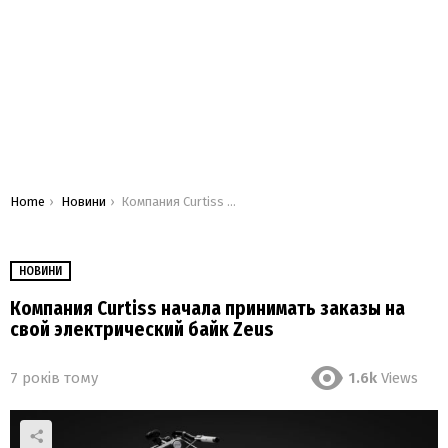
You are here:
Home
Новини
Компания Curtiss начала принимать заказы на свой электрический байк Zeus
НОВИНИ
Компания Curtiss начала принимать заказы на
свой электрический байк Zeus
7 років тому
1.6k
Views