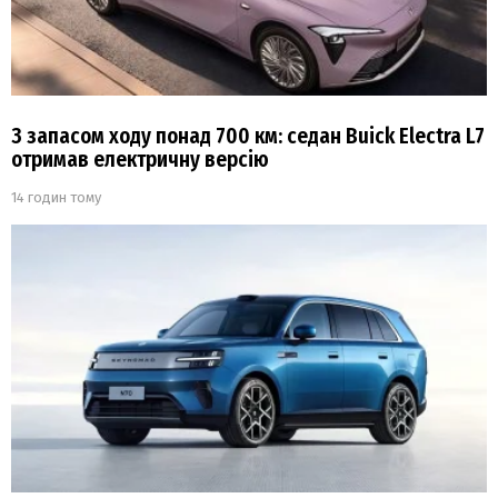
З запасом ходу понад 700 км: седан Buick Electra L7
отримав електричну версію
14 годин тому