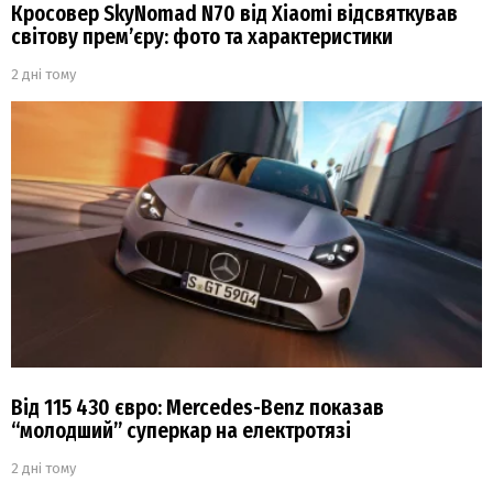
Кросовер SkyNomad N70 від Xiaomi відсвяткував
світову прем’єру: фото та характеристики
2 дні тому
Від 115 430 євро: Mercedes-Benz показав
“молодший” суперкар на електротязі
2 дні тому