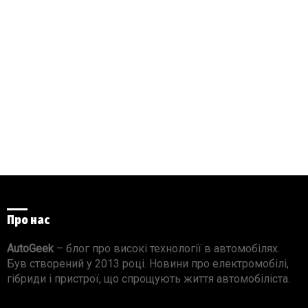
Про нас
AutoGeek
– блог про високі технології в автомобілях.
Був створений у 2013 році. Новини про електромобілі,
гібриди і пристрої, що спрощують життя автомобіліста.