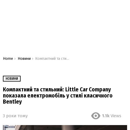
You are here:
Home
Новини
Компактний та стильний: Little Car Company показала електромобіль у стилі класичного Bentley
НОВИНИ
Компактний та стильний: Little Car Company
показала електромобіль у стилі класичного
Bentley
3 роки тому
1.1k
Views