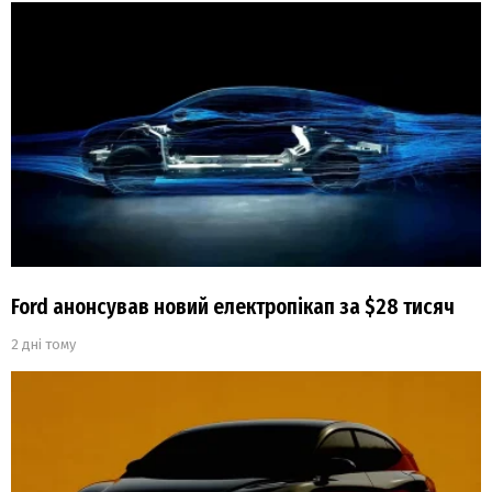
Ford анонсував новий електропікап за $28 тисяч
2 дні тому