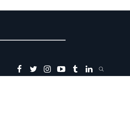
facebook
twitter
instagram
youtube
tumblr
linkedin
SEARCH