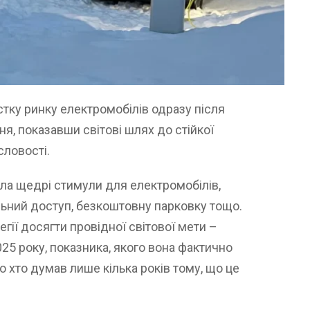
стку ринку електромобілів одразу після
я, показавши світові шлях до стійкої
словості.
ала щедрі стимули для електромобілів,
льний доступ, безкоштовну парковку тощо.
гії досягти провідної світової мети –
25 року, показника, якого вона фактично
о хто думав лише кілька років тому, що це