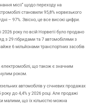
нання місії” щодо переходу на
ектромобілі становили 95,8% норвезького
удні – 97%. Звісно, ​​це все високі цифри.
і 2026 року по всій Норвегії було продано
яд з 29 гібридами та 7 автомобілями з
майже 6 мільйонами транспортних засобів
4 електромобілі, що також є значним
инулим роком.
изельних автомобілів у січневих продажах
5 року до 4,4% у 2026 році. Але продажі
ки малими, що їх кількістю можна