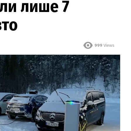
ли лише 7
вто
999
Views