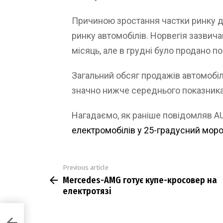
Причиною зростання частки ринку ди
ринку автомобілів. Норвегія зазвича
місяць, але в грудні було продано п
Загальний обсяг продажів автомобілі
значно нижче середнього показника
Нагадаємо, як раніше повідомляв 
електромобілів у 25-градусний мор
Previous article
See
Mercedes-AMG готує купе-кросовер на
more
електротязі
а