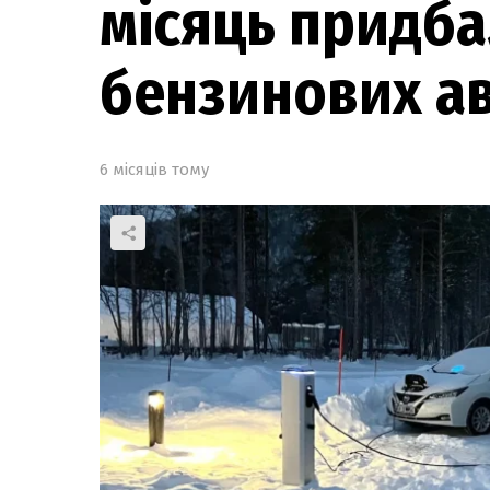
місяць придба
бензинових а
6 місяців тому