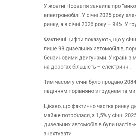
У жовтні Норвегія заявила про “вико
електромобілі. У січні 2025 року ел
ринку, а в січні 2026 року – 94%. У гр
Фактичні цифри показують, що у січн
лише 98 дизельних автомобілів, пор
бензиновими двигунами. У країні з 
на дорогах більшість – електричні.
Тим часом у січні було продано 208
падінням порівняно з груднем та м
Цікаво, що фактично частка ринку д
майже потроїлася, з 1,5% у січні 202
дизельних автомобілів були настіль
знехтувати.