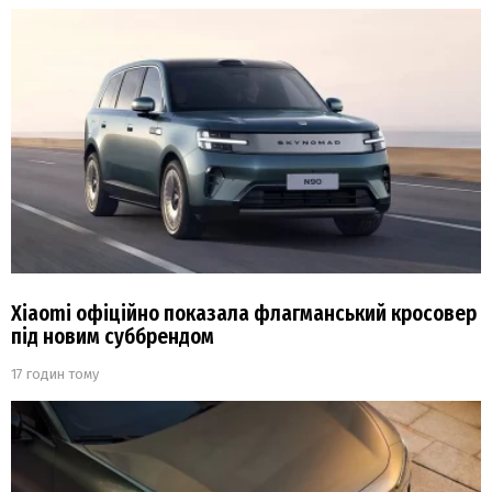
Xiaomi офіційно показала флагманський кросовер
під новим суббрендом
17 годин тому