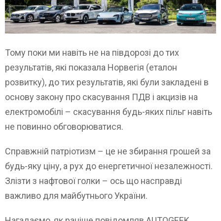
Тому поки ми навіть не на півдорозі до тих
результатів, які показала Норвегія (еталон
розвитку), до тих результатів, які були закладені в
основу закону про скасування ПДВ і акцизів на
електромобілі – скасування будь-яких пільг навіть
не повинно обговорюватися.
Справжній патріотизм – це не збирання грошей за
будь-яку ціну, а рух до енергетичної незалежності.
Злізти з нафтової голки – ось що насправді
важливо для майбутнього України.
Нагадаємо, як раніше повідомляв AUTOGEEK,