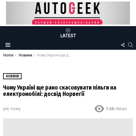
LATEST
FOLLO
S
Menu
US
You are here:
Home
Новини
Чому Україні ще рано скасовувати пільги на електромобілі: досвід Норвегії
НОВИНИ
Чому Україні ще рано скасовувати пільги на
електромобілі: досвід Норвегії
рік тому
1.6k
Views