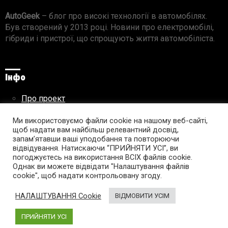
AutoGeek
– блог про високі технології в автомобілях.
Був створений у 2013 році. Новини про електромобілі,
гібриди і пристрої, що спрощують життя автомобіліста.
Інфо
Про проект
Реклама на сайті
Ми використовуємо файли cookie на нашому веб-сайті,
Правила використання матеріалів
щоб надати вам найбільш релевантний досвід,
запам’ятавши ваші уподобання та повторюючи
відвідування. Натискаючи “ПРИЙНЯТИ УСІ”, ви
погоджуєтесь на використання ВСІХ файлів cookie.
Підпишись на AutoGeek!
Однак ви можете відвідати "Налаштування файлів
cookie", щоб надати контрольовану згоду.
facebook
twitter
instagram
youtube
tumblr
linkedin
НАЛАШТУВАННЯ Cookie
ВІДМОВИТИ УСІМ
ПРИЙНЯТИ УСІ