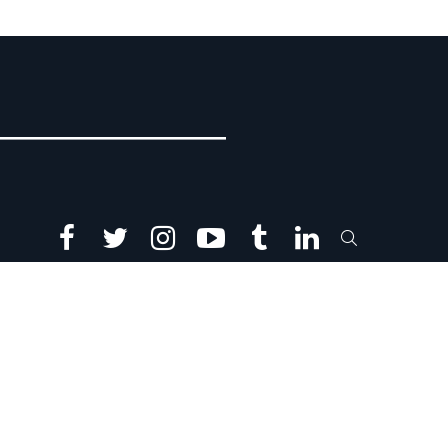
facebook
twitter
instagram
youtube
tumblr
linkedin
SEARCH