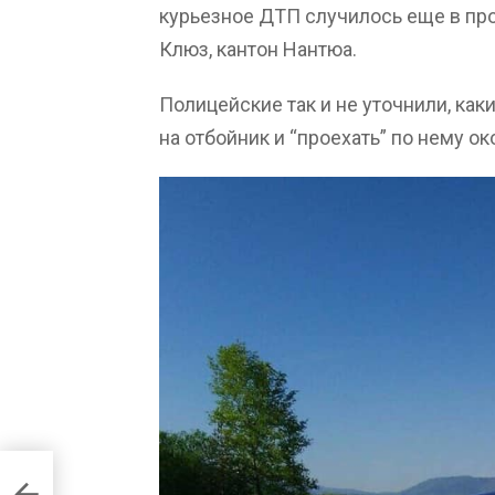
курьезное ДТП случилось еще в про
Клюз, кантон Нантюа.
Полицейские так и не уточнили, ка
на отбойник и “проехать” по нему о
 на