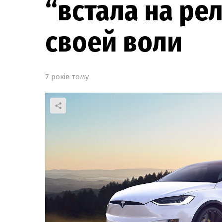
“встала на ре
своей воли
7 років тому