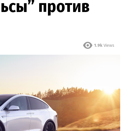
льсы” против
1.9k
Views