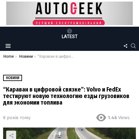
LATEST
FOLLO
S
Menu
US
You are here:
Home
Новини
“Караван в цифровой связке”: Volvo и FedEx тестируют новую технологию езды грузовиков для экономии топлива
НОВИНИ
“Караван в цифровой связке”: Volvo и FedEx
тестируют новую технологию езды грузовиков
для экономии топлива
8 років тому
1.4k
Views