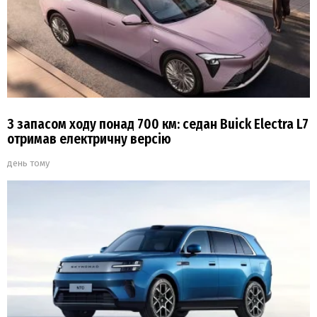
З запасом ходу понад 700 км: седан Buick Electra L7
отримав електричну версію
день тому