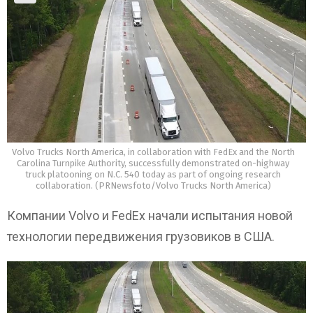
Volvo Trucks North America, in collaboration with FedEx and the North
Carolina Turnpike Authority, successfully demonstrated on-highway
truck platooning on N.C. 540 today as part of ongoing research
collaboration. (PRNewsfoto/Volvo Trucks North America)
Компании Volvo и FedEx начали испытания новой
технологии передвижения грузовиков в США.