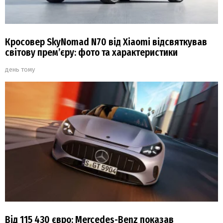
Кросовер SkyNomad N70 від Xiaomi відсвяткував
світову прем’єру: фото та характеристики
день тому
Від 115 430 євро: Mercedes-Benz показав