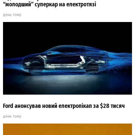
“молодший” суперкар на електротязі
день тому
Ford анонсував новий електропікап за $28 тисяч
день тому