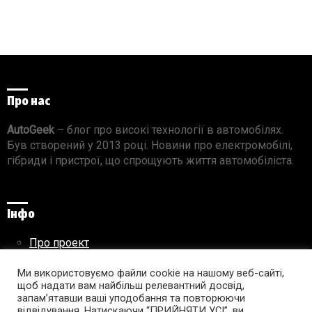
Про нас
AutoGeek
– блог про високі технології в автомобілях.
Був створений у 2013 році. Новини про електромобілі,
гібриди і пристрої, що спрощують життя автомобіліста.
Інфо
Про проект
Реклама на сайті
Правила використання матеріалів
Ми використовуємо файли cookie на нашому веб-сайті,
щоб надати вам найбільш релевантний досвід,
запам’ятавши ваші уподобання та повторюючи
відвідування. Натискаючи “ПРИЙНЯТИ УСІ”, ви