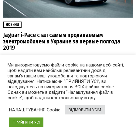
НОВИНИ
Jaguar i-Pace стал самым продаваемым
электромобилем в Украине за первые полгода
2019
Ми використовуємо файли cookie на нашому веб-сайті,
щоб надати вам найбільш релевантний досвід,
запам’ятавши ваші уподобання та повторюючи
відвідування. Натискаючи “ПРИЙНЯТИ УСІ”, ви
погоджуєтесь на використання ВСІХ файлів cookie.
Однак ви можете відвідати "Налаштування файлів
cookie", щоб надати контрольовану згоду.
НАЛАШТУВАННЯ Cookie
ВІДМОВИТИ УСІМ
ПРИЙНЯТИ УСІ