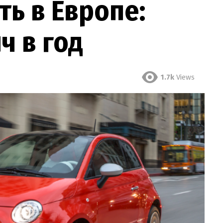
ть в Европе:
ч в год
1.7k
Views