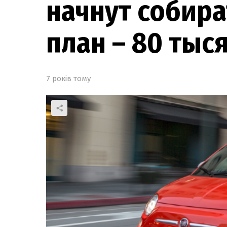
начнут собира
план – 80 тыся
7 років тому