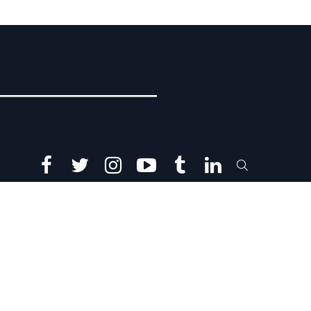
facebook
twitter
instagram
youtube
tumblr
linkedin
SEARCH