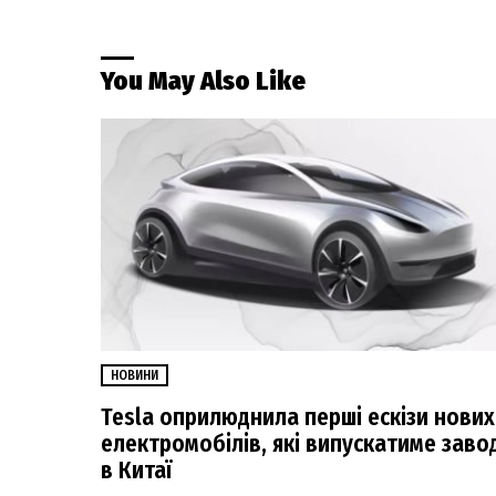
You May Also Like
НОВИНИ
Tesla оприлюднила перші ескізи нових
електромобілів, які випускатиме заво
в Китаї