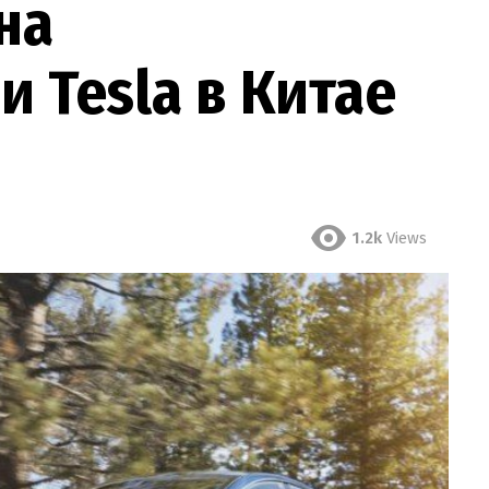
на
 Tesla в Китае
1.2k
Views