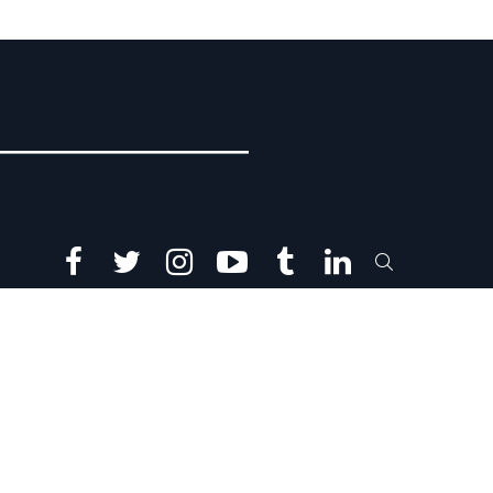
facebook
twitter
instagram
youtube
tumblr
linkedin
SEARCH