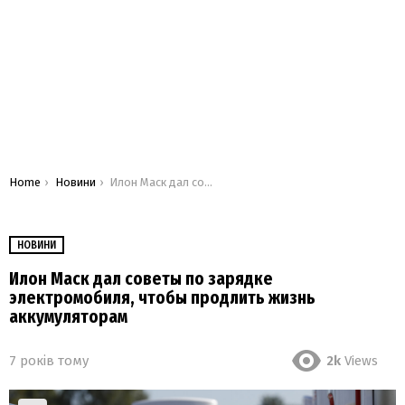
You are here:
Home
Новини
Илон Маск дал советы по зарядке электромобиля, чтобы продлить жизнь аккумуляторам
НОВИНИ
Илон Маск дал советы по зарядке
электромобиля, чтобы продлить жизнь
аккумуляторам
7 років тому
2k
Views