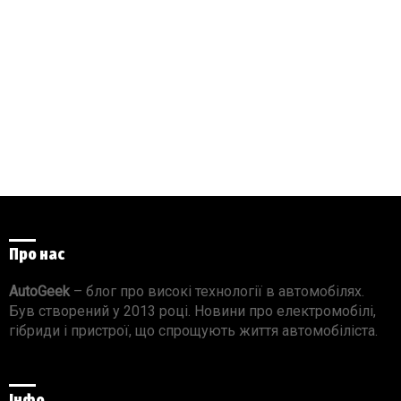
Про нас
AutoGeek
– блог про високі технології в автомобілях.
Був створений у 2013 році. Новини про електромобілі,
гібриди і пристрої, що спрощують життя автомобіліста.
Інфо