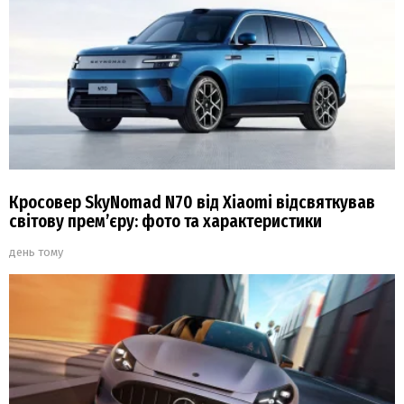
Кросовер SkyNomad N70 від Xiaomi відсвяткував
світову прем’єру: фото та характеристики
день тому