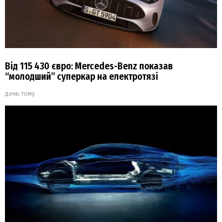
Від 115 430 євро: Mercedes-Benz показав
“молодший” суперкар на електротязі
день тому