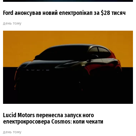
Ford анонсував новий електропікап за $28 тисяч
день тому
Lucid Motors перенесла запуск ного
електрокросовера Cosmos: коли чекати
день тому