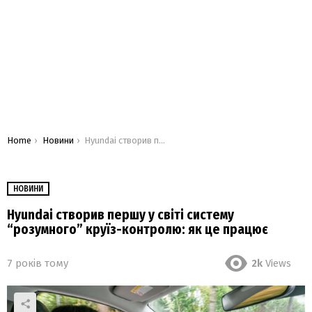
You are here:
Home
Новини
Hyundai створив першу у світі систему “розумного” круїз-контролю: як це працює
НОВИНИ
Hyundai створив першу у світі систему
“розумного” круїз-контролю: як це працює
7 років тому
2k
Views