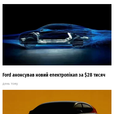
Ford анонсував новий електропікап за $28 тисяч
день тому