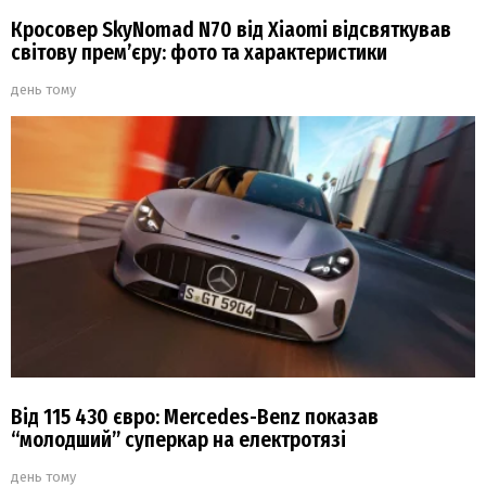
Кросовер SkyNomad N70 від Xiaomi відсвяткував
світову прем’єру: фото та характеристики
день тому
Від 115 430 євро: Mercedes-Benz показав
“молодший” суперкар на електротязі
день тому