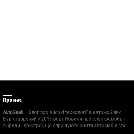
Про нас
AutoGeek
– блог про високі технології в автомобілях.
Був створений у 2013 році. Новини про електромобілі,
гібриди і пристрої, що спрощують життя автомобіліста.