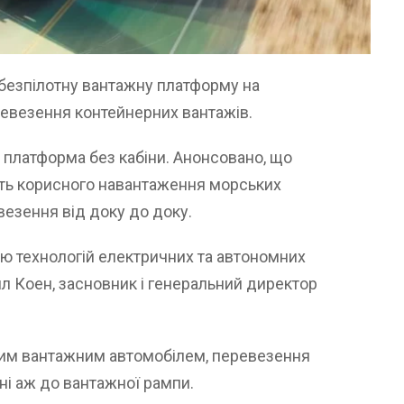
безпілотну вантажну платформу на
ревезення контейнерних вантажів.
 платформа без кабіни. Анонсовано, що
ть корисного навантаження морських
везення від доку до доку.
ю технологій електричних та автономних
ял Коен, засновник і генеральний директор
ним вантажним автомобілем, перевезення
ні аж до вантажної рампи.