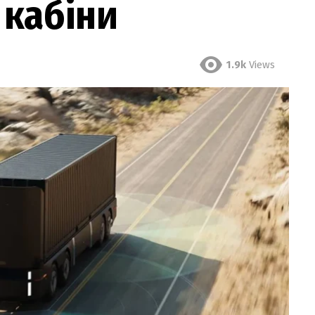
 кабіни
1.9k
Views