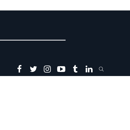
facebook
twitter
instagram
youtube
tumblr
linkedin
SEARCH