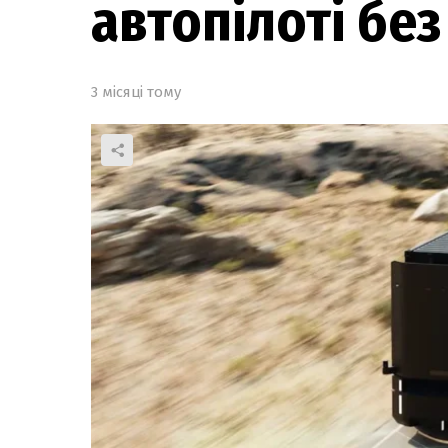
автопілоті без
3 місяці тому