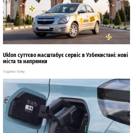
Uklon суттєво масштабує сервіс в Узбекистані: нові
міста та напрямки
година тому