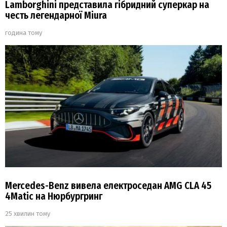
Lamborghini представила гібридний суперкар на
честь легендарної Miura
година тому
Mercedes-Benz вивела електроседан AMG CLA 45
4Matic на Нюрбургринг
25 хвилин тому