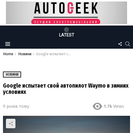
LATEST
FOLLO
S
Menu
US
You are here:
Home
Новини
Google испытает свой автопилот Waymo в зимних условиях
НОВИНИ
Google испытает свой автопилот Waymo в зимних
условиях
9 років тому
1.7k
Views