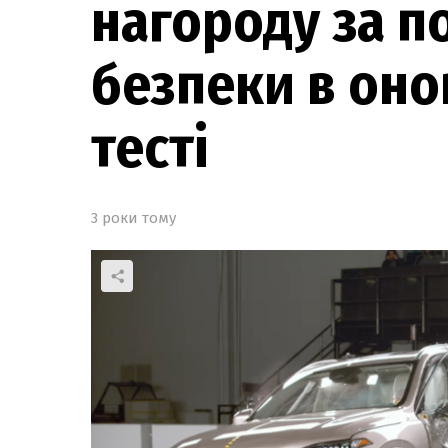
нагороду за п
безпеки в он
тесті
3 роки тому