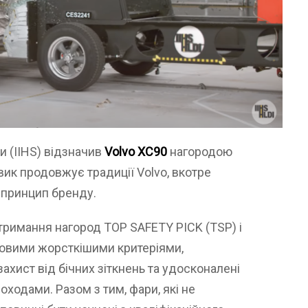
и (IIHS) відзначив
Volvo XC90
нагородою
ик продовжує традиції Volvo, вкотре
 принцип бренду.
тримання нагород TOP SAFETY PICK (TSP) і
новими жорсткішими критеріями,
ахист від бічних зіткнень та удосконалені
оходами. Разом з тим, фари, які не