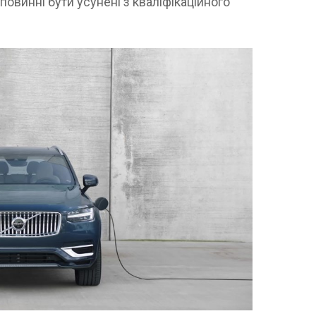
овинні бути усунені з кваліфікаційного