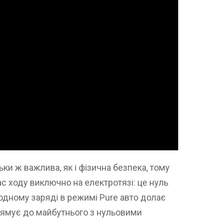
ьки ж важлива, як і фізична безпека, тому
с ходу виключно на електротязі: це нуль
одному заряді в режимі Pure авто долає
прямує до майбутнього з нульовими