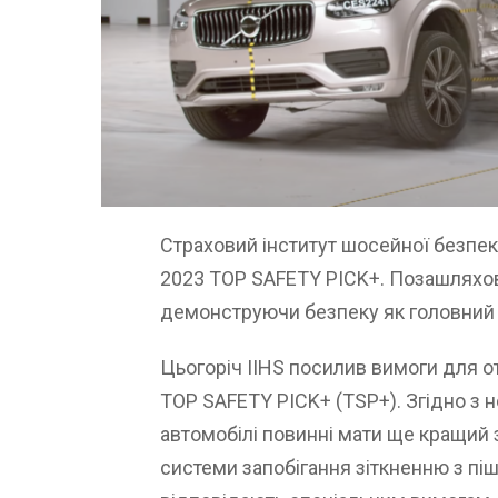
Страховий інститут шосейної безпек
2023 TOP SAFETY PICK+. Позашляхов
демонструючи безпеку як головний
Цьогоріч IIHS посилив вимоги для о
TOP SAFETY PICK+ (TSP+). Згідно з 
автомобілі повинні мати ще кращий з
системи запобігання зіткненню з піш