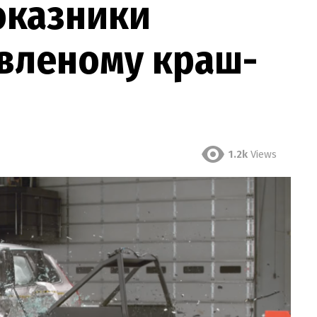
оказники
овленому краш-
1.2k
Views