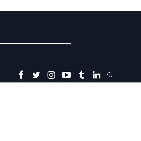
facebook
twitter
instagram
youtube
tumblr
linkedin
SEARCH