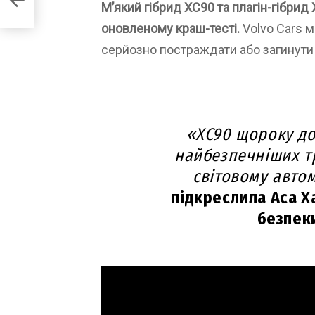
М’який гібрид XC90 та плагін-гібри
оновленому краш-тесті.
Volvo Cars м
серйозно постраждати або загинути 
«XC90 щороку до
найбезпечніших т
світовому авто
підкреслила Аса Х
безпеки