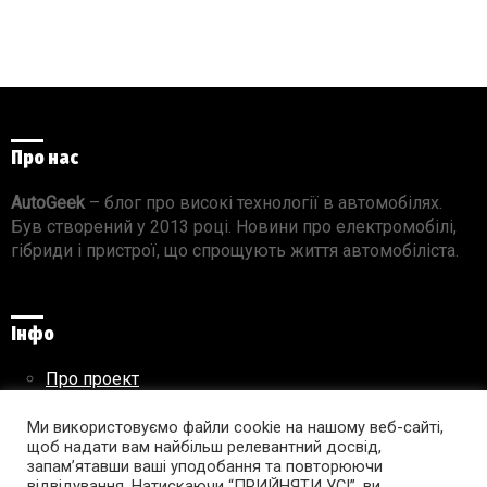
Про нас
AutoGeek
– блог про високі технології в автомобілях.
Був створений у 2013 році. Новини про електромобілі,
гібриди і пристрої, що спрощують життя автомобіліста.
Інфо
Про проект
Реклама на сайті
Правила використання матеріалів
Ми використовуємо файли cookie на нашому веб-сайті,
щоб надати вам найбільш релевантний досвід,
запам’ятавши ваші уподобання та повторюючи
відвідування. Натискаючи “ПРИЙНЯТИ УСІ”, ви