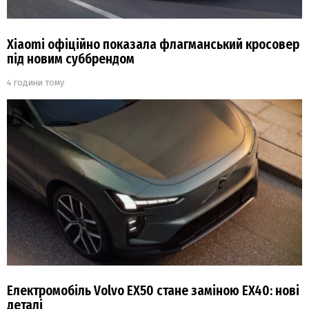
Xiaomi офіційно показала флагманський кросовер
під новим суббрендом
4 години тому
Електромобіль Volvo EX50 стане заміною EX40: нові
деталі