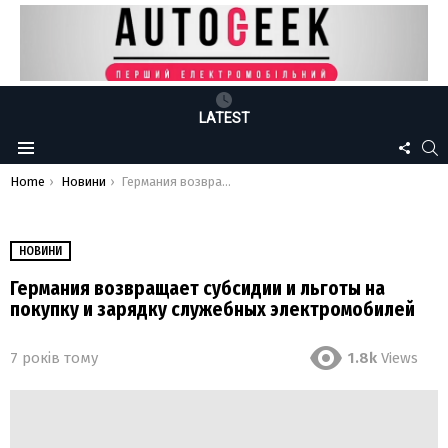
LATEST
FOLLO
S
Menu
US
You are here:
Home
Новини
Германия возвращает субсидии и льготы на покупку и зарядку служебных электромобилей
НОВИНИ
Германия возвращает субсидии и льготы на
покупку и зарядку служебных электромобилей
7 років тому
1.8k
Views