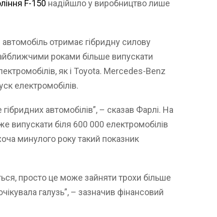
ління F-150
надійшло у виробництво лише
 автомобіль отримає гібридну силову
 найближчими роками більше випускати
лектромобілів, як і Toyota. Mercedes-Benz
уск електромобілів.
 гібридних автомобілів”, – сказав Фарлі. На
е випускати біля 600 000 електромобілів
 хоча минулого року такий показник
ться, просто це може зайняти трохи більше
 очікувала галузь”, – зазначив фінансовий