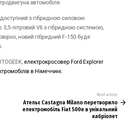
тродвигуна автомобіля.
е доступний з гібридною силовою
 3,5-літровий V6 з гібридною системою,
овірно, новий гібридний F-150 буде
.
AUTOGEEK,
електрокросовер Ford Explorer
тромобілів в Німеччині.
Next article
Ательє Castagna Milano перетворило
електромобіль Fiat 500e в унікальний
кабріолет