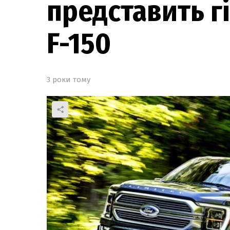
представить г
F-150
3 роки тому