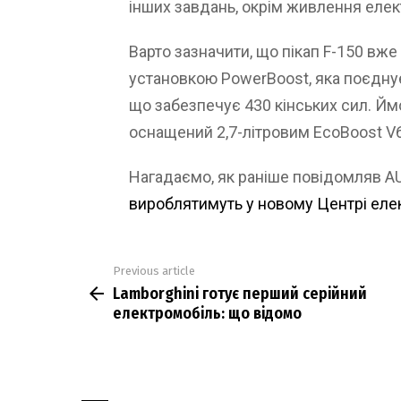
інших завдань, окрім живлення елек
Варто зазначити, що пікап F-150 вж
установкою PowerBoost, яка поєднує
що забезпечує 430 кінських сил. Йм
оснащений 2,7-літровим EcoBoost V6
Нагадаємо, як раніше повідомляв 
вироблятимуть у новому Центрі елек
Previous article
See
Lamborghini готує перший серійний
more
електромобіль: що відомо