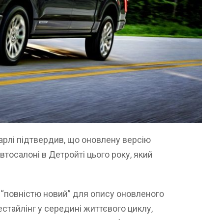
рлі підтвердив, що оновлену версію
втосалоні в Детройті цього року, який
 “повністю новий” для опису оновленого
естайлінг у середині життєвого циклу,