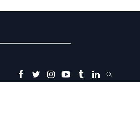
facebook
twitter
instagram
youtube
tumblr
linkedin
SEARCH