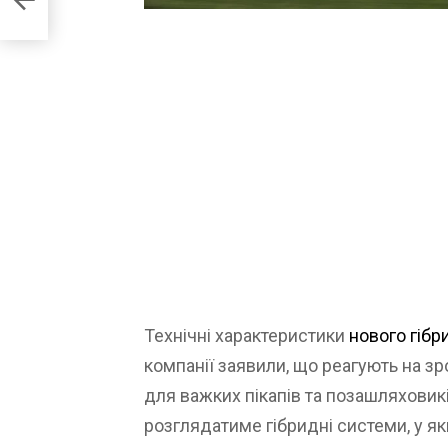
Технічні характеристики
нового гібр
компанії заявили, що реагують на з
для важких пікапів та позашляхови
розглядатиме гібридні системи, у я