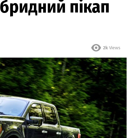
ібридний пікап
2k
Views