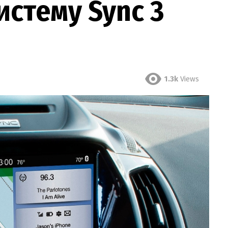
стему Sync 3
1.3k
Views