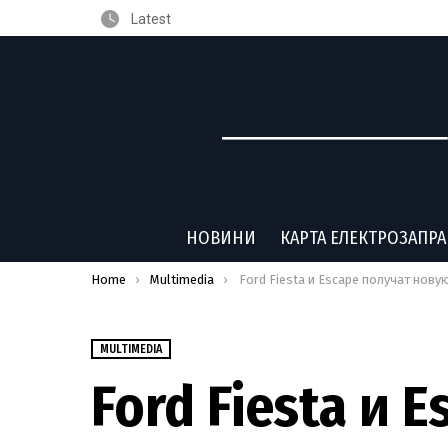
Latest
НОВИНИ
КАРТА ЕЛЕКТРОЗАПР
You are here:
Home
Multimedia
Ford Fiesta и Escape получат новую медиасистему Sync 3 уже
MULTIMEDIA
Ford Fiesta и 