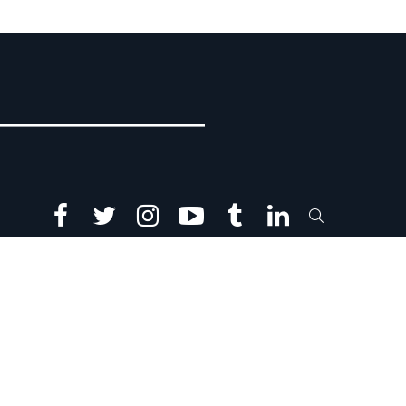
facebook
twitter
instagram
youtube
tumblr
linkedin
SEARCH