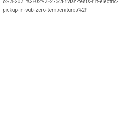
o%2F2021%2F02%2F27%2Frivian-tests-r1t-electric-
pickup-in-sub-zero-temperatures%2F