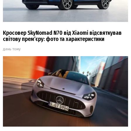
Кросовер SkyNomad N70 від Xiaomi відсвяткував
світову прем’єру: фото та характеристики
день тому