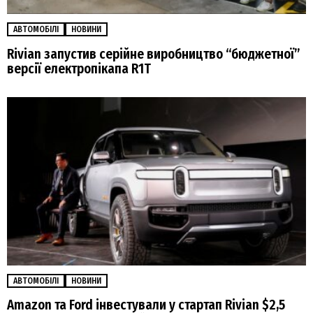
АВТОМОБІЛІ
НОВИНИ
Rivian запустив серійне виробництво “бюджетної”
версії електропікапа R1T
АВТОМОБІЛІ
НОВИНИ
Amazon та Ford інвестували у стартап Rivian $2,5