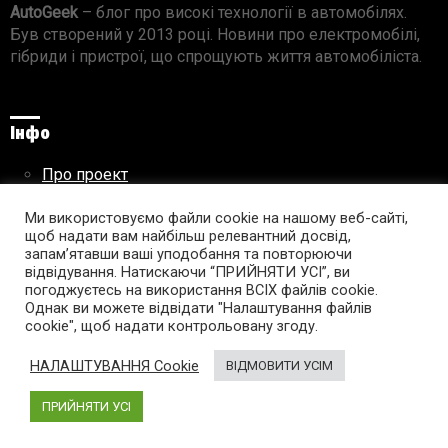
AutoGeek
– блог про високі технології в автомобілях.
Був створений у 2013 році. Новини про електромобілі,
гібриди і пристрої, що спрощують життя автомобіліста.
Інфо
Про проект
Реклама на сайті
Ми використовуємо файли cookie на нашому веб-сайті,
Правила використання матеріалів
щоб надати вам найбільш релевантний досвід,
запам’ятавши ваші уподобання та повторюючи
відвідування. Натискаючи “ПРИЙНЯТИ УСІ”, ви
погоджуєтесь на використання ВСІХ файлів cookie.
Підпишись на AutoGeek!
Однак ви можете відвідати "Налаштування файлів
cookie", щоб надати контрольовану згоду.
facebook
twitter
instagram
youtube
tumblr
linkedin
НАЛАШТУВАННЯ Cookie
ВІДМОВИТИ УСІМ
ПРИЙНЯТИ УСІ