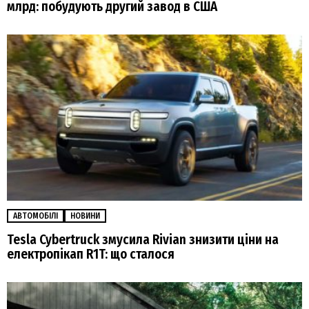
млрд: побудують другий завод в США
АВТОМОБІЛІ
НОВИНИ
Tesla Cybertruck змусила Rivian знизити ціни на
електропікап R1T: що сталося