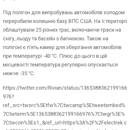
Під полігон для випробувань автомобілів холодом
переробили колишню базу ВПС США. На її території
облаштували 25 різних трас, включаючи траси на
снігу, льоду та басейн з багнюкою. Також на
полігоні є п’ять камер для зберігання автомобілів
при температурі -40 °C. Плюс до цього в цій
місцевості температура регулярно опускається
нижче -35 °C.
https://twitter.com/Rivian/status/1365388362199166
976?
ref_src=twsrc%5Etfw%7Ctwcamp%5Etweetembed%
7Ctwterm%5E1365388362199166976%7Ctwgr%5E%
7Ctwcon%5Es1_&ref_url=https%3A%2F%2Felectrek.c