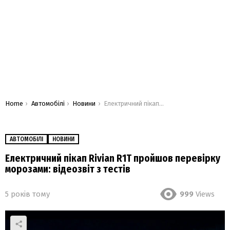
You are here:
Home
Автомобілі
Новини
Електричний пікап Rivian R1T пройшов перевірку морозами: відеозвіт з тестів
АВТОМОБІЛІ
НОВИНИ
Електричний пікап Rivian R1T пройшов перевірку
морозами: відеозвіт з тестів
5 років тому
999
Views