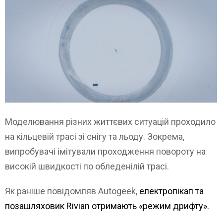
Моделювання різних життєвих ситуацій проходило
на кільцевій трасі зі снігу та льоду. Зокрема,
випробувачі імітували проходження повороту на
високій швидкості по обледенілій трасі.
Як раніше повідомляв Autogeek,
електропікап та
позашляховик Rivian отримають «режим дрифту».