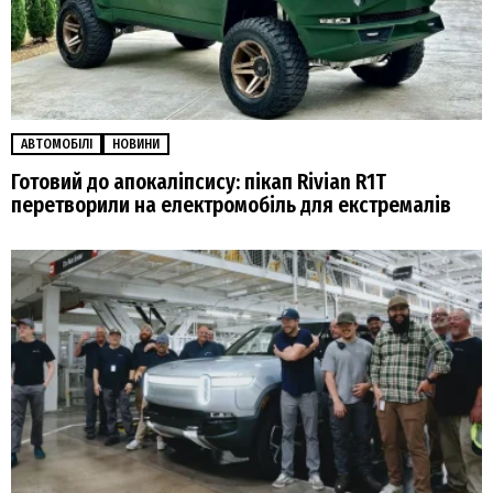
АВТОМОБІЛІ
НОВИНИ
Готовий до апокаліпсису: пікап Rivian R1T
перетворили на електромобіль для екстремалів