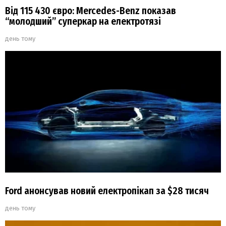
Від 115 430 євро: Mercedes-Benz показав
“молодший” суперкар на електротязі
день тому
Ford анонсував новий електропікап за $28 тисяч
день тому