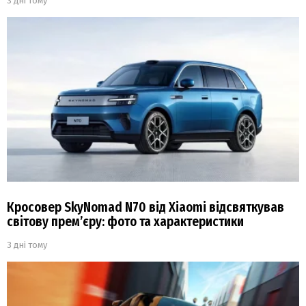
3 дні тому
Кросовер SkyNomad N70 від Xiaomi відсвяткував
світову прем’єру: фото та характеристики
3 дні тому