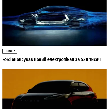
НОВИНИ
Ford анонсував новий електропікап за $28 тисяч