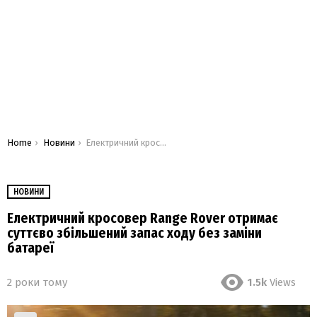
You are here:
Home
Новини
Електричний кросовер Range Rover отримає суттєво збільшений запас ходу без заміни батареї
НОВИНИ
Електричний кросовер Range Rover отримає
суттєво збільшений запас ходу без заміни
батареї
2 роки тому
1.5k
Views