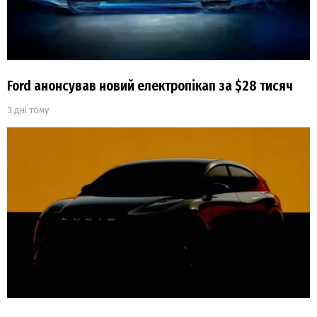
Ford анонсував новий електропікап за $28 тисяч
3 дні тому