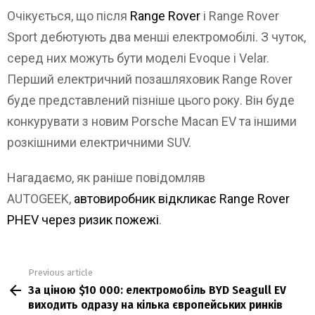
Очікується, що після
Range Rover
і Range Rover
Sport дебютують два менші електромобілі. З чуток,
серед них можуть бути моделі Evoque і Velar.
Перший електричний позашляховик Range Rover
буде представлений пізніше цього року. Він буде
конкурувати з новим Porsche Macan EV та іншими
розкішними електричними SUV.
Нагадаємо, як раніше повідомляв
AUTOGEEK,
автовиробник відкликає Range Rover
PHEV через ризик пожежі
.
Previous article
See
За ціною $10 000: електромобіль BYD Seagull EV
more
виходить одразу на кілька європейських ринків