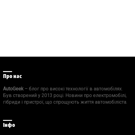
Про нас
AutoGeek
– блог про високі технології в автомобілях.
Був створений у 2013 році. Новини про електромобілі,
гібриди і пристрої, що спрощують життя автомобіліста.
Інфо