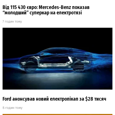
Від 115 430 євро: Mercedes-Benz показав
“молодший” суперкар на електротязі
7 годин тому
Ford анонсував новий електропікап за $28 тисяч
8 годин тому