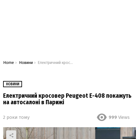
You are here:
Home
Новини
Електричний кросовер Peugeot E-408 покажуть на автосалоні в Парижі
НОВИНИ
Електричний кросовер Peugeot E-408 покажуть
на автосалоні в Парижі
2 роки тому
999
Views