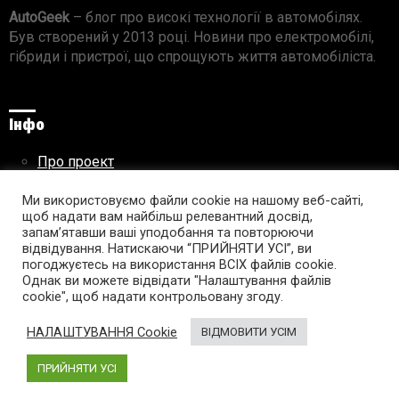
AutoGeek
– блог про високі технології в автомобілях.
Був створений у 2013 році. Новини про електромобілі,
гібриди і пристрої, що спрощують життя автомобіліста.
Інфо
Про проект
Реклама на сайті
Ми використовуємо файли cookie на нашому веб-сайті,
Правила використання матеріалів
щоб надати вам найбільш релевантний досвід,
запам’ятавши ваші уподобання та повторюючи
відвідування. Натискаючи “ПРИЙНЯТИ УСІ”, ви
погоджуєтесь на використання ВСІХ файлів cookie.
Підпишись на AutoGeek!
Однак ви можете відвідати "Налаштування файлів
cookie", щоб надати контрольовану згоду.
facebook
twitter
instagram
youtube
tumblr
linkedin
НАЛАШТУВАННЯ Cookie
ВІДМОВИТИ УСІМ
ПРИЙНЯТИ УСІ