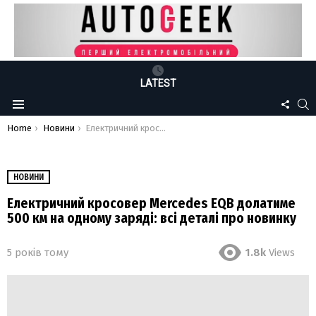
LATEST
FOLLO
S
Menu
US
You are here:
Home
Новини
Електричний кросовер Mercedes EQB долатиме 500 км на одному заряді: всі деталі про новинку
НОВИНИ
Електричний кросовер Mercedes EQB долатиме
500 км на одному заряді: всі деталі про новинку
5 років тому
1.8k
Views