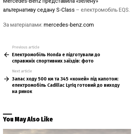
Mercedes-Benz представила «зелену»
альтернативу седану S-Class
– електромобіль EQS.
За матеріалами:
mercedes-benz.com
Previous article
See
Електромобіль Honda e підготували до
more
справжніх спортивних заїздів: фото
Next article
Запас ходу 500 км та 345 «коней» під капотом:
електромобіль Cadillac Lyriq готовий до виходу
на ринок
You May Also Like