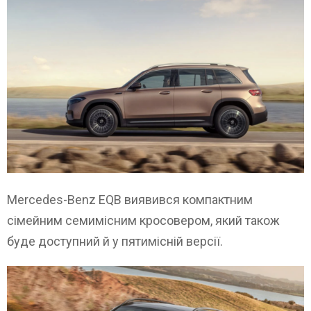
Mercedes-Benz EQB виявився компактним
сімейним семимісним кросовером, який також
буде доступний й у пятимісній версії.