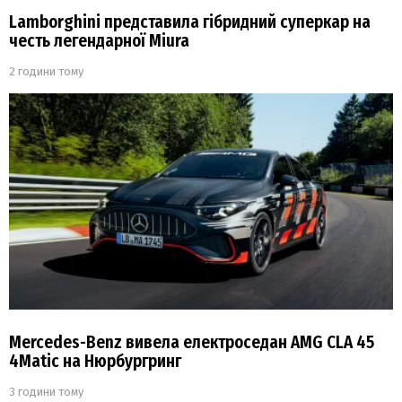
Lamborghini представила гібридний суперкар на
честь легендарної Miura
2 години тому
Mercedes-Benz вивела електроседан AMG CLA 45
4Matic на Нюрбургринг
3 години тому