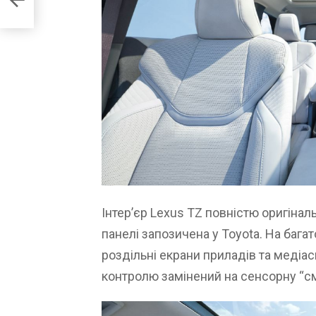
итаю
Інтер’єр Lexus TZ повністю оригінал
панелі запозичена у Toyota. На баг
роздільні екрани приладів та медіас
контролю замінений на сенсорну “с