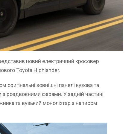
редставив новий електричний кросовер
ового Toyota Highlander.
м оригінальні зовнішні панелі кузова та
 з роздвоєними фарами. У задній частині
жника та вузький моноліхтар з написом