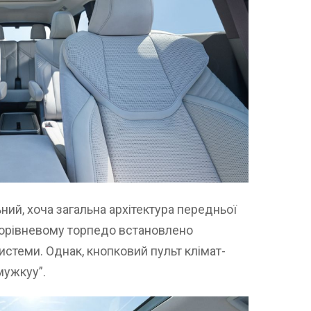
ьний, хоча загальна архітектура передньої
аторівневому торпедо встановлено
истеми. Однак, кнопковий пульт клімат-
мужкуу”.