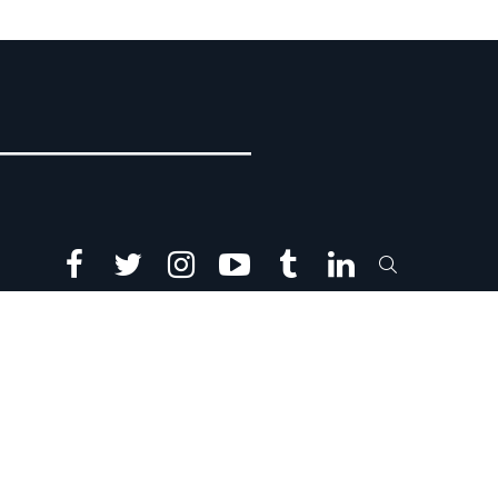
facebook
twitter
instagram
youtube
tumblr
linkedin
SEARCH