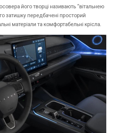
осовера його творці називають “вітальнею
го затишку передбачені просторий
альні матеріали та комфортабельні крісла.