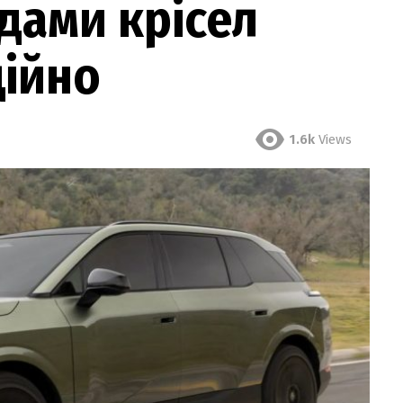
ядами крісел
ційно
1.6k
Views