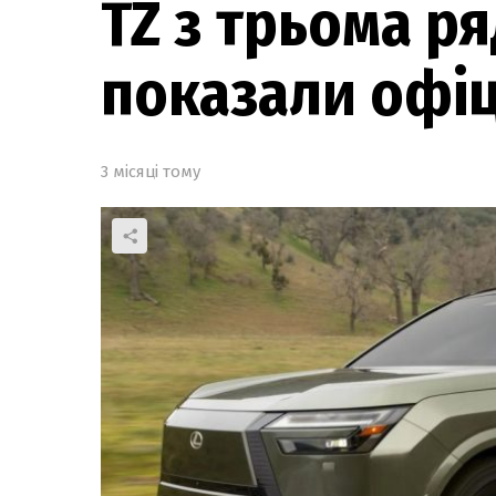
TZ з трьома р
показали офі
3 місяці тому