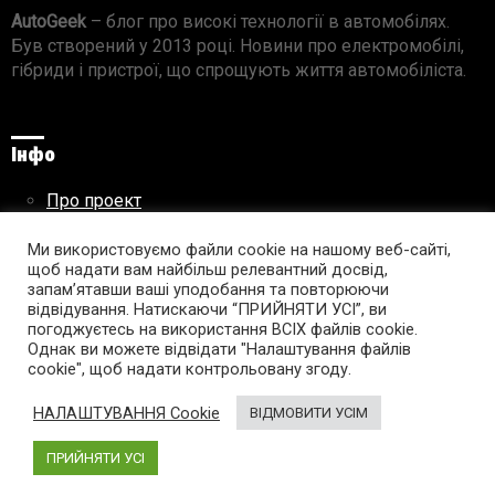
AutoGeek
– блог про високі технології в автомобілях.
Був створений у 2013 році. Новини про електромобілі,
гібриди і пристрої, що спрощують життя автомобіліста.
Інфо
Про проект
Реклама на сайті
Правила використання матеріалів
Ми використовуємо файли cookie на нашому веб-сайті,
щоб надати вам найбільш релевантний досвід,
запам’ятавши ваші уподобання та повторюючи
відвідування. Натискаючи “ПРИЙНЯТИ УСІ”, ви
погоджуєтесь на використання ВСІХ файлів cookie.
Підпишись на AutoGeek!
Однак ви можете відвідати "Налаштування файлів
cookie", щоб надати контрольовану згоду.
facebook
twitter
instagram
youtube
tumblr
linkedin
НАЛАШТУВАННЯ Cookie
ВІДМОВИТИ УСІМ
ПРИЙНЯТИ УСІ