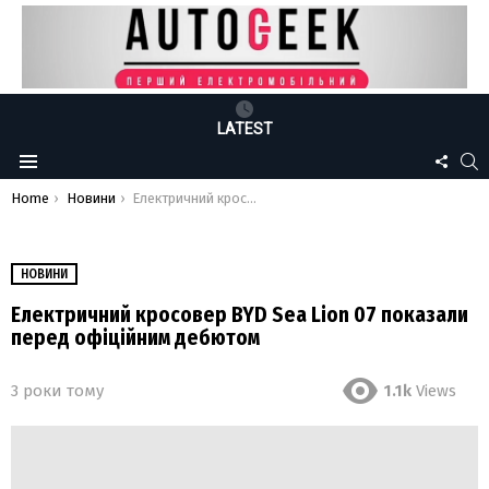
LATEST
FOLLO
S
Menu
US
You are here:
Home
Новини
Електричний кросовер BYD Sea Lion 07 показали перед офіційним дебютом
НОВИНИ
Електричний кросовер BYD Sea Lion 07 показали
перед офіційним дебютом
3 роки тому
1.1k
Views