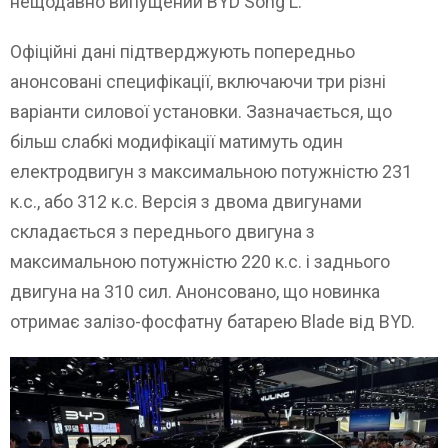
нещодавно випущений BYD Song L.
Офіційні дані підтверджують попередньо
анонсовані специфікації, включаючи три різні
варіанти силової установки. Зазначається, що
більш слабкі модифікації матимуть один
електродвигун з максимальною потужністю 231
к.с., або 312 к.с. Версія з двома двигунами
складається з переднього двигуна з
максимальною потужністю 220 к.с. і заднього
двигуна на 310 сил. Анонсовано, що новинка
отримає залізо-фосфатну батарею Blade від BYD.