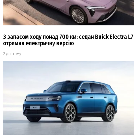
З запасом ходу понад 700 км: седан Buick Electra L7
отримав електричну версію
2 дні тому