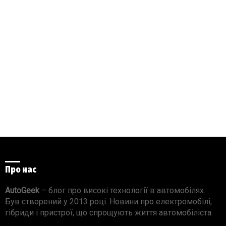
Про нас
AutoGeek
– блог про високі технології в автомобілях.
Був створений у 2013 році. Новини про електромобілі,
гібриди і пристрої, що спрощують життя автомобіліста.