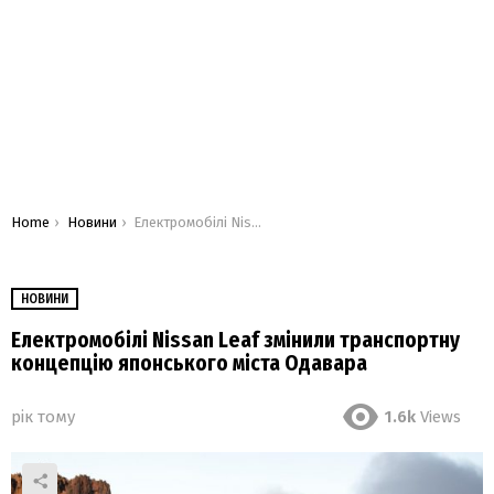
You are here:
Home
Новини
Електромобілі Nissan Leaf змінили транспортну концепцію японського міста Одавара
НОВИНИ
Електромобілі Nissan Leaf змінили транспортну
концепцію японського міста Одавара
рік тому
1.6k
Views