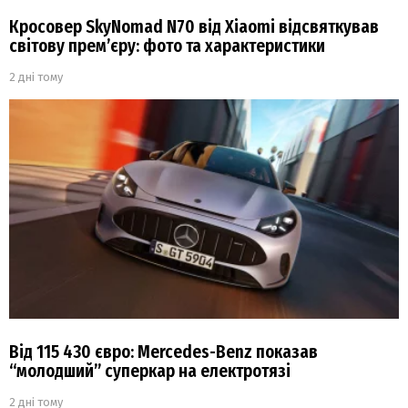
Кросовер SkyNomad N70 від Xiaomi відсвяткував
світову прем’єру: фото та характеристики
2 дні тому
Від 115 430 євро: Mercedes-Benz показав
“молодший” суперкар на електротязі
2 дні тому