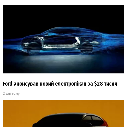
Ford анонсував новий електропікап за $28 тисяч
2 дні тому