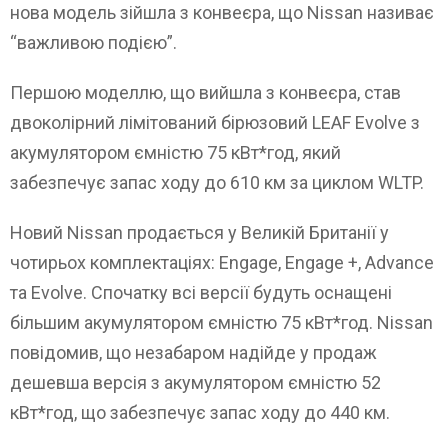
нова модель зійшла з конвеєра, що Nissan називає
“важливою подією”.
Першою моделлю, що вийшла з конвеєра, став
двоколірний лімітований бірюзовий LEAF Evolve з
акумулятором ємністю 75 кВт*год, який
забезпечує запас ходу до 610 км за циклом WLTP.
Новий Nissan продається у Великій Британії у
чотирьох комплектаціях: Engage, Engage +, Advance
та Evolve. Спочатку всі версії будуть оснащені
більшим акумулятором ємністю 75 кВт*год. Nissan
повідомив, що незабаром надійде у продаж
дешевша версія з акумулятором ємністю 52
кВт*год, що забезпечує запас ходу до 440 км.