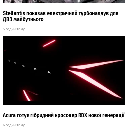
Stellantis показав електричний турбонаддув для
ДВЗ майбутнього
5 годин тому
Acura готує гібридний кросовер RDX нової генерації
6 годин тому