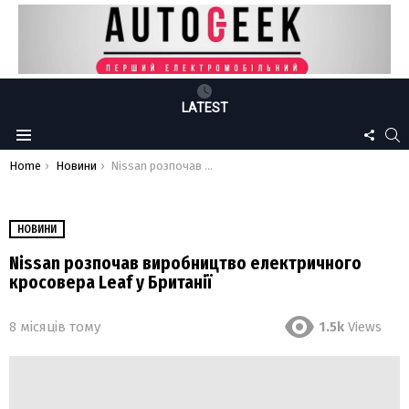
LATEST
FOLLO
S
Menu
US
You are here:
Home
Новини
Nissan розпочав виробництво електричного кросовера Leaf у Британії
НОВИНИ
Nissan розпочав виробництво електричного
кросовера Leaf у Британії
8 місяців тому
1.5k
Views