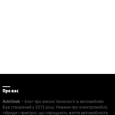
Про нас
AutoGeek
– блог про високі технології в автомобілях.
Був створений у 2013 році. Новини про електромобілі,
гібриди і пристрої, що спрощують життя автомобіліста.