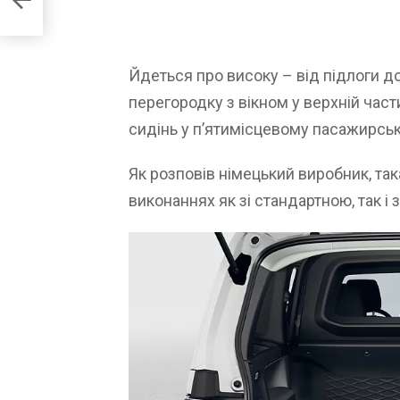
Йдеться про високу – від підлоги д
перегородку з вікном у верхній час
сидінь у п’ятимісцевому пасажирськ
Як розповів німецький виробник, так
виконаннях як зі стандартною, так 