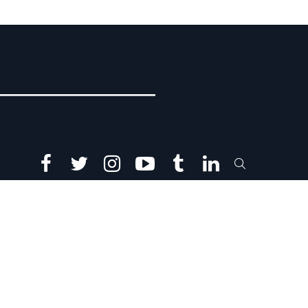
facebook
twitter
instagram
youtube
tumblr
linkedin
SEARCH