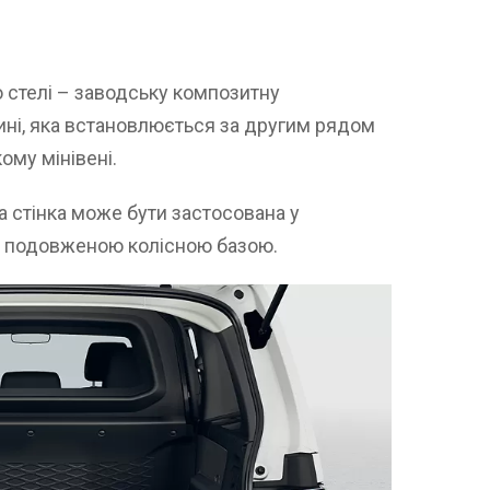
о стелі – заводську композитну
тині, яка встановлюється за другим рядом
ому мінівені.
а стінка може бути застосована у
і з подовженою колісною базою.