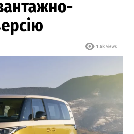
вантажно-
версію
1.6k
Views