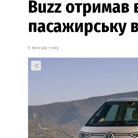
Buzz отримав 
пасажирську 
6 місяців тому