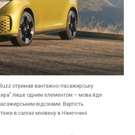
. Buzz отримав вантажно-пасажирську
ажира” лише одним елементом – мова йде
асажирським відсіками. Вартість
інки в салоні мінівену в Німеччині