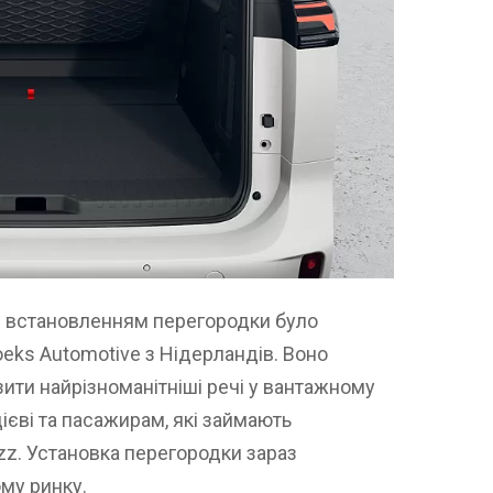
із встановленням перегородки було
eks Automotive з Нідерландів. Воно
ити найрізноманітніші речі у вантажному
ієві та пасажирам, які займають
uzz. Установка перегородки зараз
му ринку.