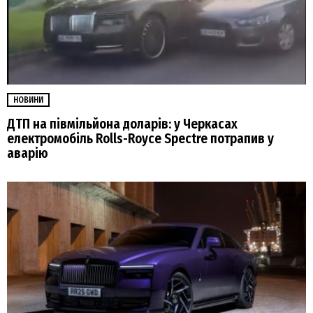
НОВИНИ
ДТП на півмільйона доларів: у Черкасах
електромобіль Rolls-Royce Spectre потрапив у
аварію