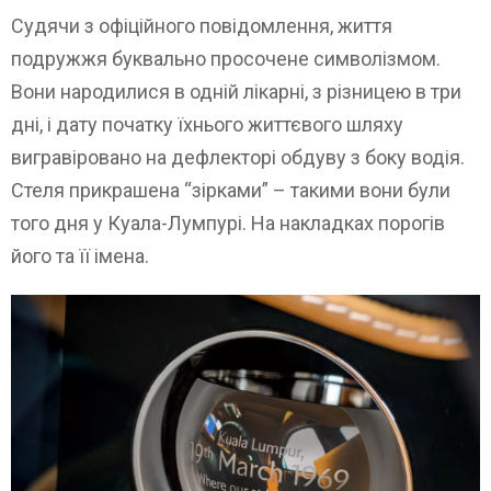
Судячи з офіційного повідомлення, життя
подружжя буквально просочене символізмом.
Вони народилися в одній лікарні, з різницею в три
дні, і дату початку їхнього життєвого шляху
вигравіровано на дефлекторі обдуву з боку водія.
Стеля прикрашена “зірками” – такими вони були
того дня у Куала-Лумпурі. На накладках порогів
його та її імена.