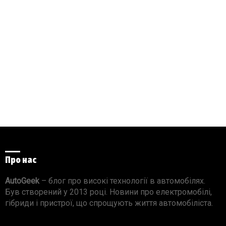
Про нас
AutoGeek
– блог про високі технології в автомобілях.
Був створений у 2013 році. Новини про електромобілі,
гібриди і пристрої, що спрощують життя автомобіліста.