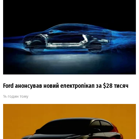
Ford анонсував новий електропікап за $28 тисяч
14 годин тому