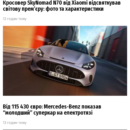
Кросовер SkyNomad N70 від Xiaomi відсвяткував
світову прем’єру: фото та характеристики
12 годин тому
Від 115 430 євро: Mercedes-Benz показав
“молодший” суперкар на електротязі
13 годин тому