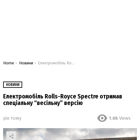
You are here:
Home
Новини
Електромобіль Rolls-Royce Spectre отримав спеціальну “весільну” версію
НОВИНИ
Електромобіль Rolls-Royce Spectre отримав
спеціальну “весільну” версію
рік тому
1.6k
Views