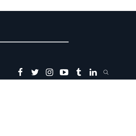
facebook
twitter
instagram
youtube
tumblr
linkedin
SEARCH