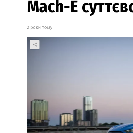
Mach-E суттєв
2 роки тому