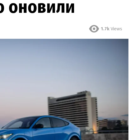
о оновили
1.7k
Views