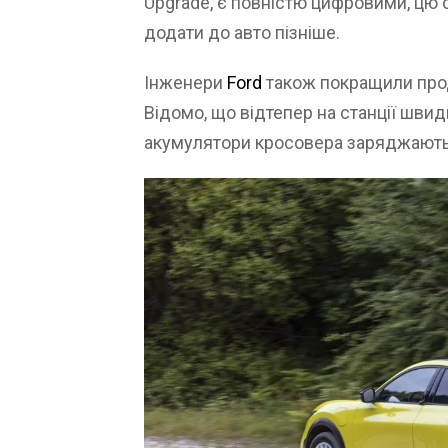
Upgrade, є повністю цифровими, цю 
додати до авто пізніше.
Інженери
Ford
також покращили прод
Відомо, що відтепер на станції швид
акумулятори кросовера заряджаютьс