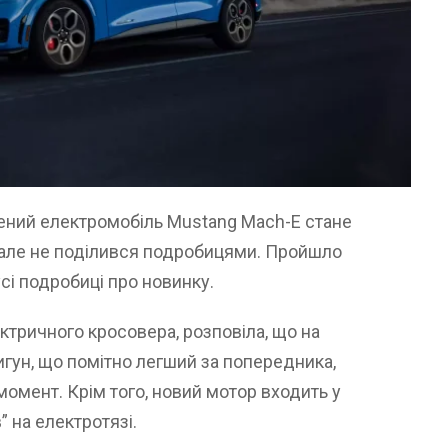
лений електромобіль Mustang Mach-E стане
але не поділився подробицями. Пройшло
усі подробиці про новинку.
ктричного кросовера, розповіла, що на
гун, що помітно легший за попередника,
момент. Крім того, новий мотор входить у
” на електротязі.