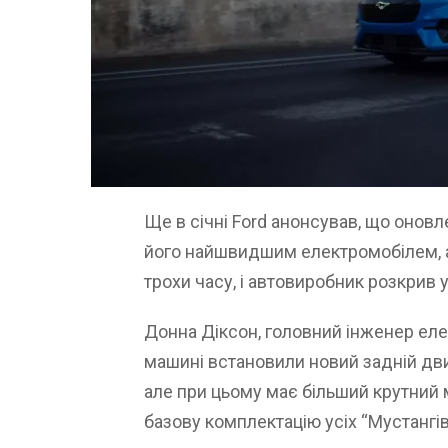
Ще в січні Ford анонсував, що онов
його найшвидшим електромобілем, 
трохи часу, і автовиробник розкрив 
Донна Діксон, головний інженер еле
машині встановили новий задній дви
але при цьому має більший крутний 
базову комплектацію усіх “Мустангів