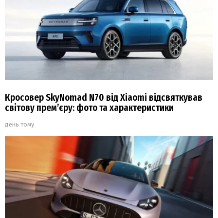
Кросовер SkyNomad N70 від Xiaomi відсвяткував
світову прем’єру: фото та характеристики
день тому