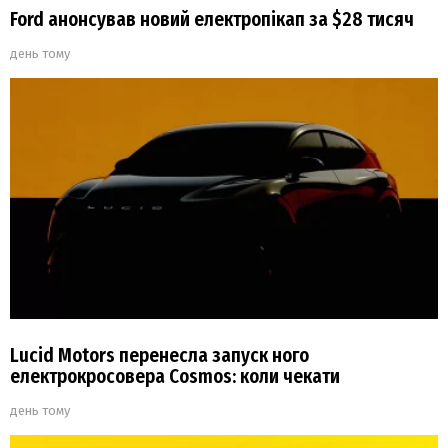
Ford анонсував новий електропікап за $28 тисяч
день тому
Lucid Motors перенесла запуск ного
електрокросовера Cosmos: коли чекати
день тому