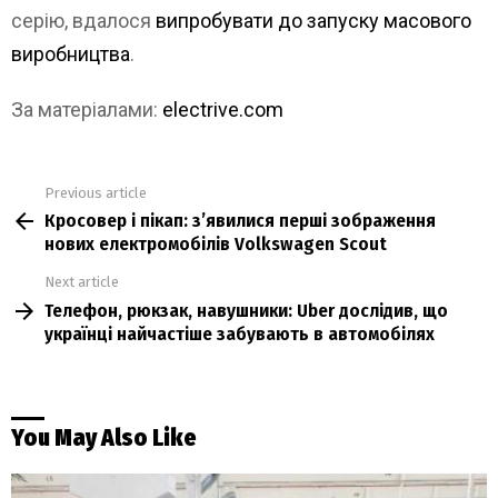
серію, вдалося
випробувати до запуску масового
виробництва
.
За матеріалами:
electrive.com
Previous article
See
Кросовер і пікап: зʼявилися перші зображення
more
нових електромобілів Volkswagen Scout
Next article
Телефон, рюкзак, навушники: Uber дослідив, що
українці найчастіше забувають в автомобілях
You May Also Like