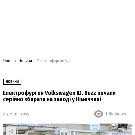
You are here:
Home
Новини
Електрофургон Volkswagen ID. Buzz почали серійно збирати на заводі у Німеччині
НОВИНИ
Електрофургон Volkswagen ID. Buzz почали
серійно збирати на заводі у Німеччині
4 роки тому
1.6k
Views