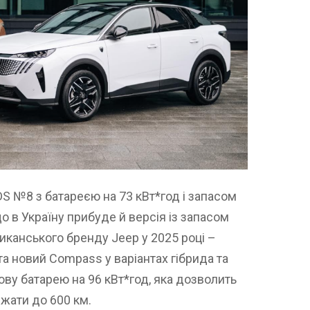
S №8 з батареєю на 73 кВт*год і запасом
о в Україну прибуде й версія із запасом
иканського бренду Jeep у 2025 році –
а новий Compass у варіантах гібрида та
ову батарею на 96 кВт*год, яка дозволить
жати до 600 км.