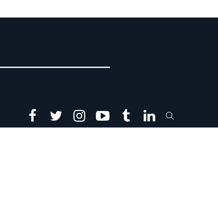
facebook
twitter
instagram
youtube
tumblr
linkedin
SEARCH