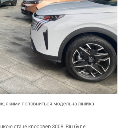
ок, якими поповниться модельна лінійка
кою стане кросовер 3008. Він буде