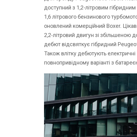
доступний з 1,2-літровим гібридним 
1,6 літрового бензинового турбомот
оновлений комерційний Boxer. Цікав
2,2-літровий двигун зі збільшеною д
дебют відсвяткує гібридний Peugeot
Також влітку дебютують електричні 
повнопривідному варіанті з батареєю