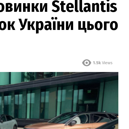
новинки Stellantis
ок України цього
1.5k
Views