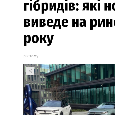
гібридів: які 
виведе на рин
року
рік тому