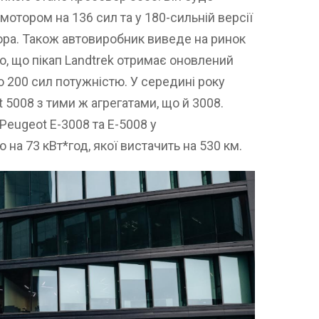
мотором на 136 сил та у 180-сильній версії
ора. Також автовиробник виведе на ринок
о, що пікап Landtrek отримає оновлений
о 200 сил потужністю. У середині року
 5008 з тими ж агрегатами, що й 3008.
Peugeot Е-3008 та Е-5008 у
 на 73 кВт*год, якої вистачить на 530 км.