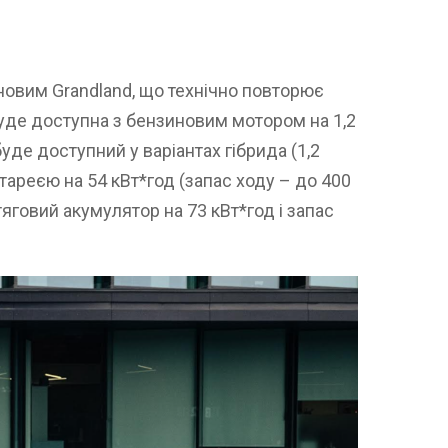
новим Grandland, що технічно повторює
уде доступна з бензиновим мотором на 1,2
буде доступний у варіантах гібрида (1,2
атареєю на 54 кВт*год (запас ходу – до 400
яговий акумулятор на 73 кВт*год і запас