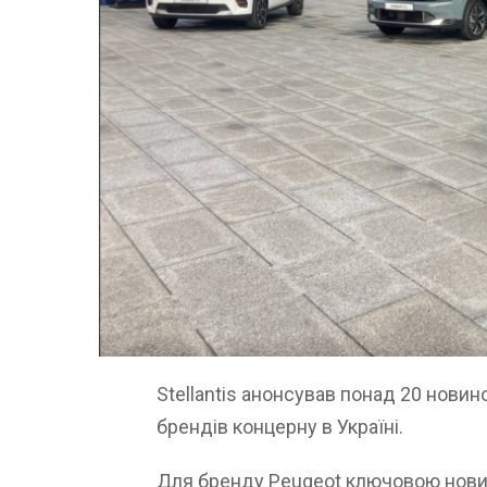
Stellantis анонсував понад 20 новин
брендів концерну в Україні.
Для бренду Peugeot ключовою новин