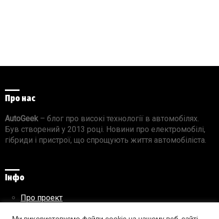
Про нас
AutoGeek
– блог про високі технології в автомобілях.
Був створений у 2013 році. Новини про електромобілі,
гібриди і пристрої, що спрощують життя автомобіліста.
Інфо
Про проект
Реклама на сайті