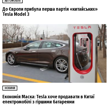
АВТОМОБІЛІ
До Європи прибула перша партія «китайських»
Tesla Model 3
НОВИНИ
Економія Маска: Tesla хоче продавати в Китаї
електромобілі з гіршими батареями