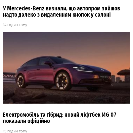
У Mercedes-Benz визнали, що автопром зайшов
надто далеко з видаленням кнопок у салоні
14 годин тому
Електромобіль та гібрид: новий ліфтбек MG 07
показали офіційно
15 годин тому