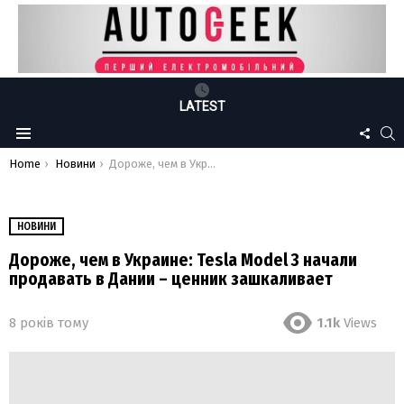
LATEST
FOLLO
S
Menu
US
You are here:
Home
Новини
Дороже, чем в Украине: Tesla Model 3 начали продавать в Дании – ценник зашкаливает
НОВИНИ
Дороже, чем в Украине: Tesla Model 3 начали
продавать в Дании – ценник зашкаливает
8 років тому
1.1k
Views