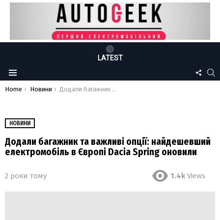
LATEST
FOLLO
S
Menu
US
You are here:
Home
Новини
Додали багажник та важливі опції: найдешевший електромобіль в Європі Dacia Spring оновили
НОВИНИ
Додали багажник та важливі опції: найдешевший
електромобіль в Європі Dacia Spring оновили
2 роки тому
1.4k
Views