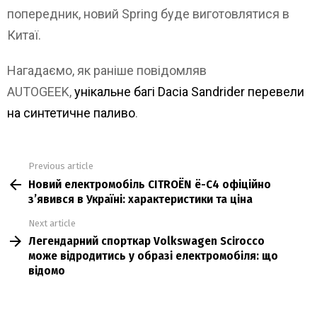
попередник, новий Spring буде виготовлятися в
Китаї.
Нагадаємо, як раніше повідомляв
AUTOGEEK,
унікальне багі Dacia Sandrider перевели
на синтетичне паливо
.
Previous article
See
Новий електромобіль CITROЁN ё-С4 офіційно
more
зʼявився в Україні: характеристики та ціна
Next article
Легендарний спорткар Volkswagen Scirocco
може відродитись у образі електромобіля: що
відомо