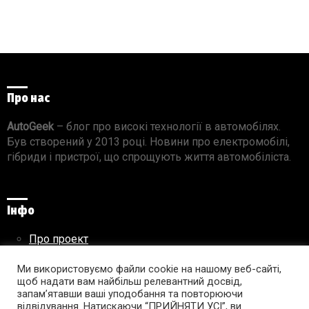
Про нас
AutoGeek
– блог про високі технології в автомобілях.
Був створений у 2013 році. Новини про електромобілі,
гібриди і пристрої, що спрощують життя автомобіліста.
Інфо
Про проект
Реклама на сайті
Правила використання матеріалів
Ми використовуємо файли cookie на нашому веб-сайті,
щоб надати вам найбільш релевантний досвід,
запам’ятавши ваші уподобання та повторюючи
відвідування. Натискаючи “ПРИЙНЯТИ УСІ”, ви