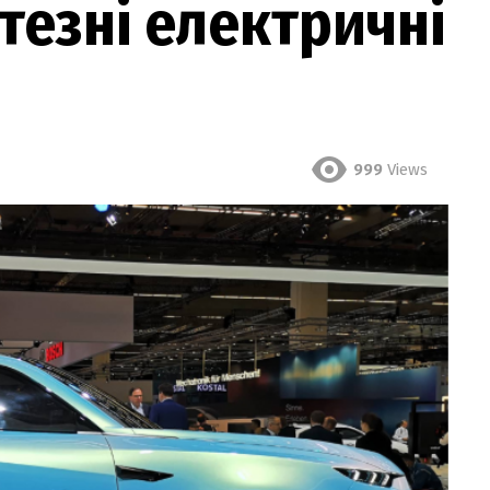
тезні електричні
999
Views