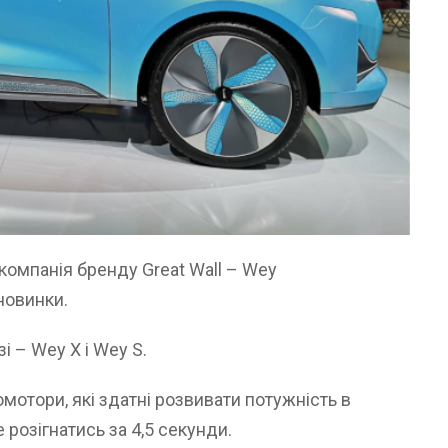
компанія бренду Great Wall – Wey
новинки.
 – Wey X і Wey S.
отори, які здатні розвивати потужність в
 розігнатись за 4,5 секунди.