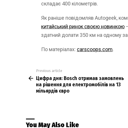
складає 400 кілометрів.
Як раніше повідомляв Autogeek, ко
китайський ринок своєю новинкою
–
здатний долати 350 км на одному за
По матеріалах:
carscoops.com
.
Previous article
See
Цифра дня: Bosch отримав замовлень
more
на рішення для електромобілів на 13
мільярдів євро
You May Also Like