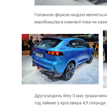
Головною фішкою моделі являється ав
виробництва в компанії поки не наз
Друга модель Wey S має трішки меншу
год займає у кросовера 4,9 секунди