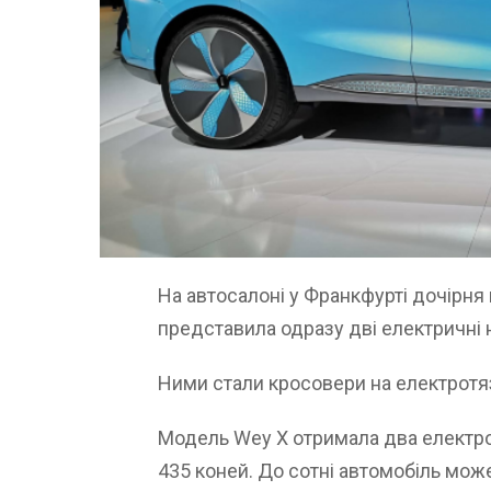
На автосалоні у Франкфурті дочірня 
представила одразу дві електричні 
Ними стали кросовери на електротязі
Модель Wey X отримала два електром
435 коней. До сотні автомобіль може