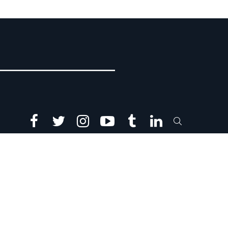
facebook
twitter
instagram
youtube
tumblr
linkedin
SEARCH