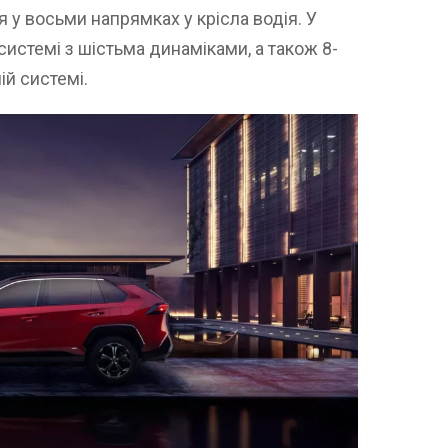
у восьми напрямках у крісла водія. У
истемі з шістьма динаміками, а також 8-
й системі.