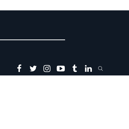
facebook
twitter
instagram
youtube
tumblr
linkedin
SEARCH