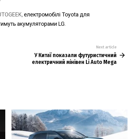
AUTOGEEK,
електромобілі Toyota для
тимуть акумуляторами LG
.
Next article
У Китаї показали футуристичний
електричний мінівен Li Auto Mega