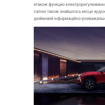
атакож функцію електрорегулювання 
салоні також знайшлось місце аудіос
дюймовій інформаційно-розважальні