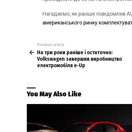
Нагадаємо, як раніше повідомляв 
американського ринку комплектува
Previous article
See
На три роки раніше і остаточно:
more
Volkswagen завершив виробництво
електромобіля e-Up
You May Also Like