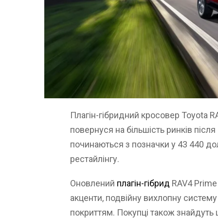
Плагін-гібридний кросовер Toyota R
повернуся на більшість ринків після
починаються з позначки у 43 440 дол
рестайлінгу.
Оновлений
плагін-гібрид
RAV4 Prime 
акценти, подвійну вихлопну систем
покриттям. Покупці також знайдуть ш