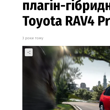
плагін-гібрид
Toyota RAV4 P
3 роки тому