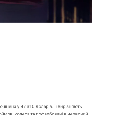
цінена у 47 310 доларів. Її вирізняють
дюймові колеса та пофарбовані в червоний