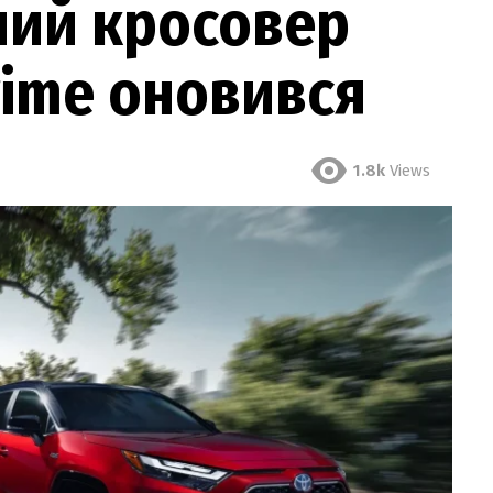
ний кросовер
rime оновився
1.8k
Views