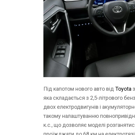
Під капотом нового авто від
Toyota
з
яка складається з 2,5-літрового бе
двох електродвигунів і акумуляторно
такому налаштуванню повнопривідни
к.с., що дозволяє моделі розганятис
проїжджати до 68 км на електротязі