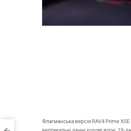
Флагманська версія RAV4 Prime XSE о
вертикальні денні ходові вогні, 19-