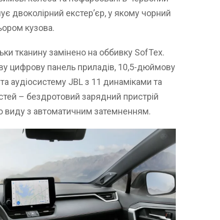
є двоколірний екстер’єр, у якому чорний
ьором кузова.
льки тканину замінено на оббивку SofTex.
ву цифрову панель приладів, 10,5-дюймову
а аудіосистему JBL з 11 динаміками та
стей – бездротовий зарядний пристрій
о виду з автоматичним затемненням.