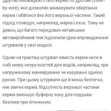
Другою інновацією стало кермо по дротам (steer-
by-wire), яке дозволяє мінімізувати обертання
керма і обійтися без його верхньої частини. Такий
підхід сповідує, наприклад, марка Lexus. Тому не
дивно, що багато передових китайських
автовиробників теж підхопили ідею впровадження
штурвалів у свої моделі.
Однак на практиці штурвал замість керма несе в
собі низку незручностей для водіїв, наприклад, при
напруженому маневруванні чи керуванні однією
рукою. При цьому штурвали ще й менш безпечні,
ніж звичні керма. Відсутність верхньої частини
керма зменшує буферну зону для подушки
безпеки при зіткненнях.