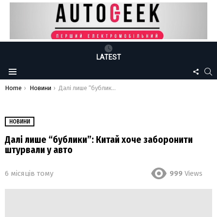
LATEST
FOLLO
S
Menu
US
You are here:
Home
Новини
Далі лише “бублики”: Китай хоче заборонити штурвали у авто
НОВИНИ
Далі лише “бублики”: Китай хоче заборонити
штурвали у авто
6 місяців тому
999
Views