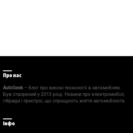
Про нас
AutoGeek
– блог про високі технології в автомобілях.
Був створений у 2013 році. Новини про електромобілі,
гібриди і пристрої, що спрощують життя автомобіліста.
Інфо