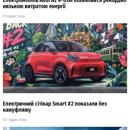
Електромобіль Audi A2 e-tron похвалився рекордно
низькою витратою енергії
9 годин тому
Електричний сітікар Smart #2 показали без
камуфляжу
10 годин тому