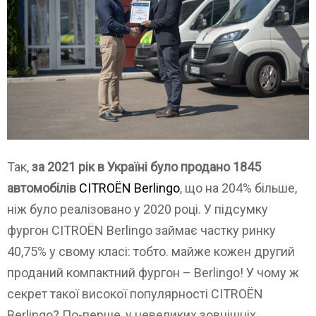
Так,
за 2021 рік в Україні було продано 1845
автомобілів
CITROЁN Berlingo
, що на 204% більше,
ніж було реалізовано у 2020 році. У підсумку
фургон CITROЁN Berlingo займає частку ринку
40,75% у свому класі: тобто. майже кожен другий
проданий компактний фургон – Berlingo! У чому ж
секрет такої високої популярності CITROЁN
Berlingo? По-перше, у невеликих зовнішніх