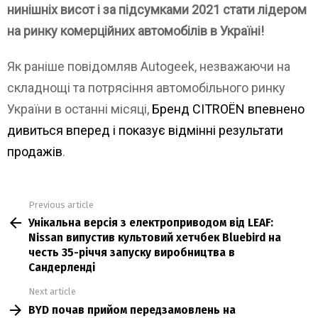
нинішніх висот і за підсумками 2021 стати лідером
на ринку комерційних автомобілів в Україні!
Як раніше повідомляв Autogeek, незважаючи на
складнощі та потрясіння автомобільного ринку
України в останні місяці,
Бренд CITROЁN впевнено
дивиться вперед і показує відмінні результати
продажів
.
Previous article
See
Унікальна версія з електроприводом від LEAF:
more
Nissan випустив культовий хетчбек Bluebird на
честь 35-річчя запуску виробництва в
Сандерленді
Next article
BYD почав прийом передзамовлень на