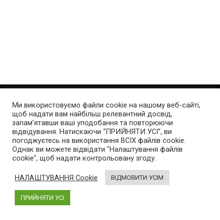
Ми використовуємо файли cookie на нашому веб-сайті,
щоб надати вам найбільш релевантний досвід,
Про нас
запам’ятавши ваші уподобання та повторюючи
відвідування. Натискаючи “ПРИЙНЯТИ УСІ”, ви
AutoGeek
– блог про високі технології в автомобілях.
погоджуєтесь на використання ВСІХ файлів cookie.
Був створений у 2013 році. Новини про електромобілі,
Однак ви можете відвідати "Налаштування файлів
cookie", щоб надати контрольовану згоду.
гібриди і пристрої, що спрощують життя автомобіліста.
НАЛАШТУВАННЯ Cookie
ВІДМОВИТИ УСІМ
Інфо
ПРИЙНЯТИ УСІ
Про проект