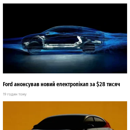
Ford анонсував новий електропікап за $28 тисяч
19 годин тому