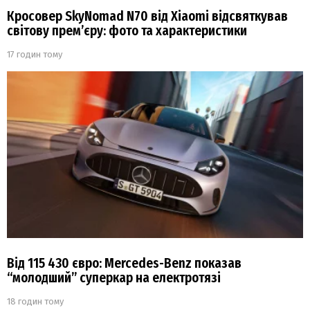
Кросовер SkyNomad N70 від Xiaomi відсвяткував
світову прем’єру: фото та характеристики
17 годин тому
Від 115 430 євро: Mercedes-Benz показав
“молодший” суперкар на електротязі
18 годин тому