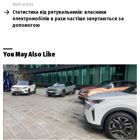
Next article
Статистика від рятувальників: власники
електромобілів в рази частіше звертаються за
допомогою
You May Also Like