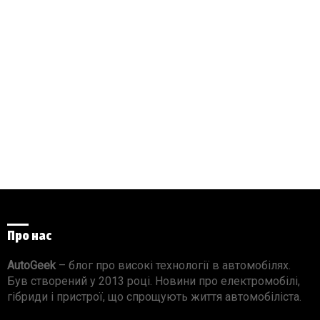
Про нас
AutoGeek
– блог про високі технології в автомобілях.
Був створений у 2013 році. Новини про електромобілі,
гібриди і пристрої, що спрощують життя автомобіліста.