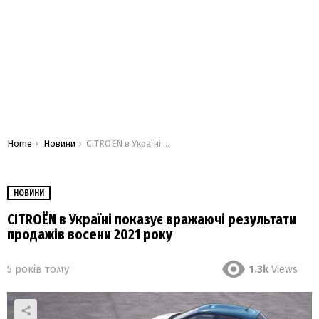
You are here:
Home
Новини
CITROЁN в Україні показує вражаючі результати продажів восени 2021 року
НОВИНИ
CITROЁN в Україні показує вражаючі результати
продажів восени 2021 року
5 років тому
1.3k
Views