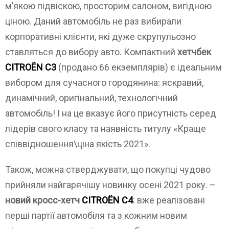
м’якою підвіскою, просторим салоном, вигідною
ціною. Даний автомобіль не раз вибирали
корпоративні клієнти, які дуже скрупульозно
ставляться до вибору авто. Компактний
хетчбек
CITROЁN C3
(продано 66 екземплярів) є ідеальним
вибором для сучасного городянина: яскравий,
динамічний, оригінальний, технологічний
автомобіль! І на це вказує його присутність серед
лідерів свого класу та наявність титулу «Краще
співвідношення\ціна якість 2021».
Також, можна стверджувати, що покупці чудово
прийняли найгарячішу новинку осені 2021 року. –
новий кросс-хетч
CITROЁN C4
: вже реалізовані
перші партії автомобіля та з кожним новим