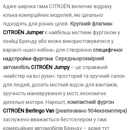
Адже широка гама CITROЁN включає відразу
кілька комерційних моделей, які ідеально
підходять для різних цілей.
Крупний флагман
CITROЁN Jumper
є найбільш містким фургоном у
лінійці Бренду або може використовуватися у
варіанті «шасі-кабіна» для створення
специфічної
надстройки-фургона
.
Середньорозмірний
автомобіль
CITROЁN Jumpy
– це справжній
«майстер на всі руки»: просторий та зручний салон
для людей, досить місткий відсік для вантажів,
зручність маневрування у місті, економічні
дизельні мотори. Нарешті,
компактний фургон
CITROЁN Berlingo Van
(реалізовано 904екземпляра)
заслужено вважається бестселером у гамі
комерційних автомобілів Бренду – адже тут