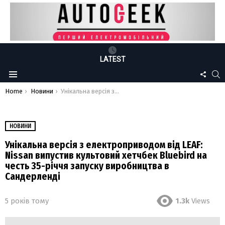
LATEST
FOLLO
S
Menu
US
You are here:
Home
Новини
Унікальна версія з електроприводом від LEAF: Nissan випустив культовий хетчбек Bluebird на честь 35-річчя запуску виробництва в Сандерленді
НОВИНИ
Унікальна версія з електроприводом від LEAF:
Nissan випустив культовий хетчбек Bluebird на
честь 35-річчя запуску виробництва в
Сандерленді
5 років тому
1.3k
Views