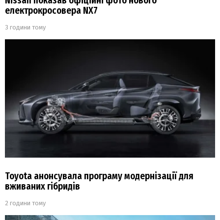
Nissan показав офіційні фото нового
електрокросовера NX7
3 години тому
Toyota анонсувала програму модернізації для
вживаних гібридів
2 години тому