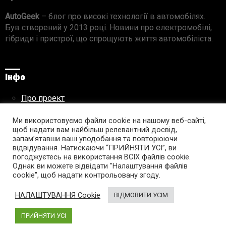
AutoGeek
– блог про високі технології в автомобілях.
Був створений у 2013 році. Новини про електромобілі,
гібриди і пристрої, що спрощують життя автомобіліста.
Інфо
Про проект
Реклама на сайті
Правила використання матеріалів
Ми використовуємо файли cookie на нашому веб-сайті,
щоб надати вам найбільш релевантний досвід,
запам’ятавши ваші уподобання та повторюючи
відвідування. Натискаючи “ПРИЙНЯТИ УСІ”, ви
погоджуєтесь на використання ВСІХ файлів cookie.
Підпишись на AutoGeek!
Однак ви можете відвідати "Налаштування файлів
cookie", щоб надати контрольовану згоду.
facebook
twitter
instagram
youtube
tumblr
linkedin
НАЛАШТУВАННЯ Cookie
ВІДМОВИТИ УСІМ
ПРИЙНЯТИ УСІ