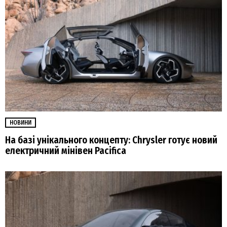
НОВИНИ
На базі унікального концепту: Chrysler готує новий
електричний мінівен Pacifica