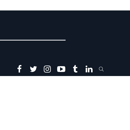
facebook
twitter
instagram
youtube
tumblr
linkedin
SEARCH