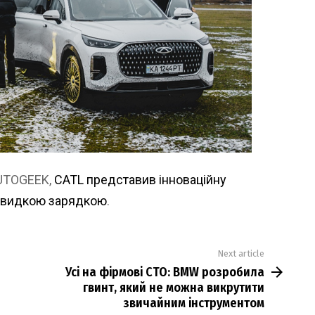
AUTOGEEK,
CATL представив інноваційну
дшвидкою зарядкою
.
Next article
Усі на фірмові СТО: BMW розробила
гвинт, який не можна викрутити
звичайним інструментом