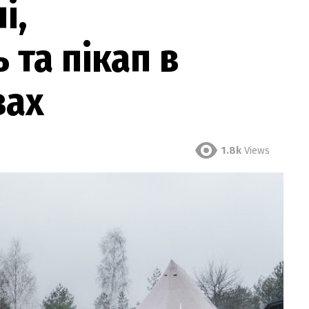
і,
 та пікап в
вах
1.8k
Views