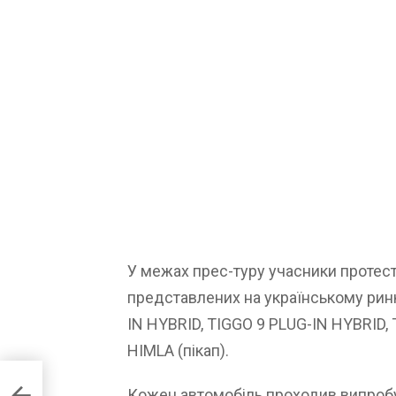
У межах прес-туру учасники протес
представлених на українському ринк
IN HYBRID, TIGGO 9 PLUG-IN HYBRID, 
HIMLA (пікап).
Кожен автомобіль проходив випробу