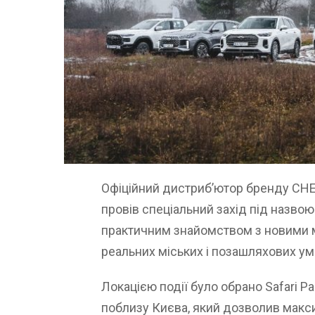
Офіційний дистриб’ютор бренду CHE
провів спеціальний захід під назвою
практичним знайомством з новими м
реальних міських і позашляхових ум
Локацією події було обрано Safari P
поблизу Києва, який дозволив мак