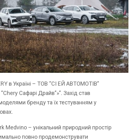
RY в Україні – ТОВ “СІ ЕЙ АВТОМОТІВ”
 “Chery Сафарі Драйв”»”. Захід став
оделями бренду та їх тестуванням у
овах.
ark Medvino – унікальний природний простір
симально повно продемонструвати