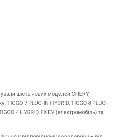
тували шість нових моделей CHERY,
у: TIGGO 7 PLUG-IN HYBRID, TIGGO 8 PLUG-
TIGGO 4 HYBRID, FX EV (електромобіль) та
вання у відповідному середовищі – від