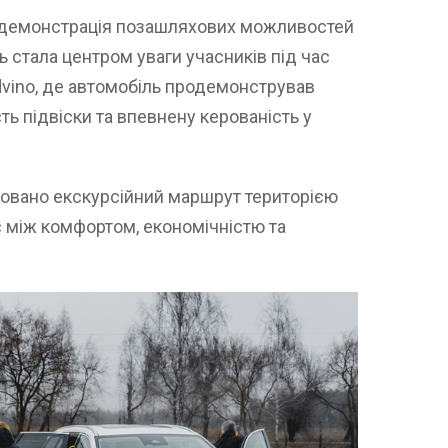
 демонстрація позашляхових можливостей
 стала центром уваги учасників під час
dvino, де автомобіль продемонстрував
ть підвіски та впевнену керованість у
зовано екскурсійний маршрут територією
с між комфортом, економічністю та