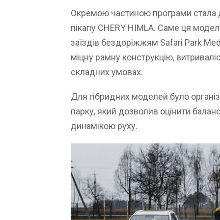
Окремою частиною програми стала
пікапу CHERY HIMLA. Саме ця модель
заїздів бездоріжжям Safari Park Me
міцну рамну конструкцію, витриваліс
складних умовах.
Для гібридних моделей було органі
парку, який дозволив оцінити балан
динамікою руху.