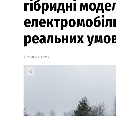
гібридні модел
електромобіль
реальних умо
8 місяців тому