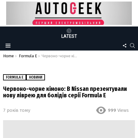
LATEST
FOLLO
S
Menu
US
You are here:
Home
Formula E
Червоно-чорне кімоно: В Nissan презентували нову ліврею для болідів серії Formula E
FORMULA E
НОВИНИ
Червоно-чорне кімоно: В Nissan презентували
нову ліврею для болідів серії Formula E
7 років тому
999
Views