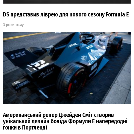
DS представив ліврею для нового сезону Formula Е
3 роки тому
Американський репер Джейден Сміт створив
унікальний дизайн боліда Формули Е напередодні
гонки в Портленді