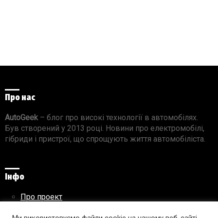
Про нас
AutoGeek
– блог про високі технології в автомобілях.
Був створений у 2013 році. Новини про електромобілі,
гібриди і пристрої, що спрощують життя автомобіліста.
Інфо
Про проект
Реклама на сайті