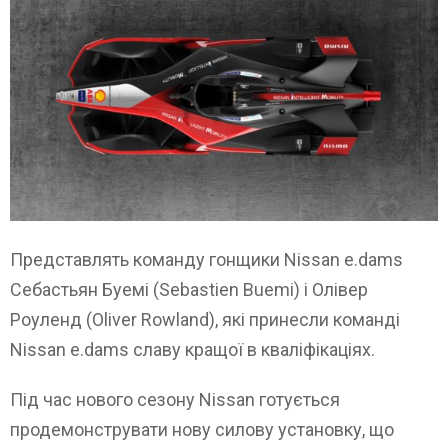
Представлять команду гонщики Nissan e.dams
Себастьян Буемі (Sebastien Buemi) і Олівер
Роуленд (Oliver Rowland), які принесли команді
Nissan e.dams славу кращої в кваліфікаціях.
Під час нового сезону Nissan готується
продемонструвати нову силову установку, що