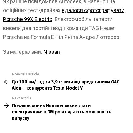
Як раніше повідомляв Autogeek, в Валенсії на
офіційних тест-драйвах
вдалося сфотографувати
Porsche 99X Electric
. Електромобіль на тести
вивели два постійні водії команди TAG Heuer
Porsche на Formula E Ніл Яні та Андре Лоттерер.
За матеріалами:
Nissan
Previous article
See
До 100 км/год за 3,9 с: китайці представили GAC
more
Aion – конкурента Tesla Model Y
Next article
Позашляховик Hummer може стати
електричним: в GM розглядають можливість
випуску