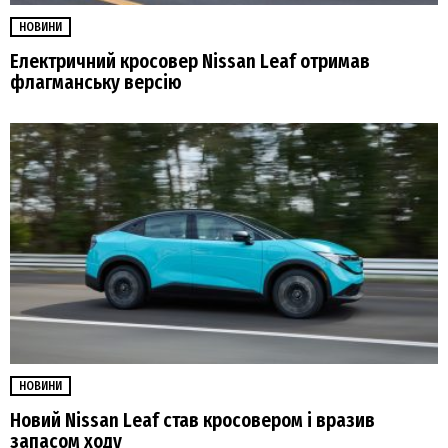
НОВИНИ
Електричний кросовер Nissan Leaf отримав
флагманську версію
НОВИНИ
Новий Nissan Leaf став кросовером і вразив
запасом ходу