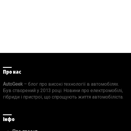
Про нас
AutoGeek
– блог про високі технології в автомобілях.
Був створений у 2013 році. Новини про електромобілі,
гібриди і пристрої, що спрощують життя автомобіліста.
Інфо