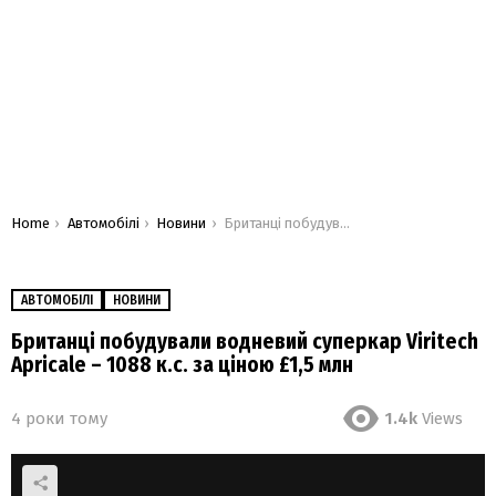
You are here:
Home
Автомобілі
Новини
Британці побудували водневий суперкар Viritech Apricale – 1088 к.с. за ціною £1,5 млн
АВТОМОБІЛІ
НОВИНИ
Британці побудували водневий суперкар Viritech
Apricale – 1088 к.с. за ціною £1,5 млн
4 роки тому
1.4k
Views