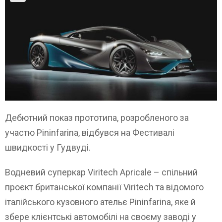
Дебютний показ прототипа, розробленого за
участю Pininfarina, відбувся на Фестивалі
швидкості у Гудвуді.
Водневий суперкар Viritech Apricale – спільний
проєкт британської компанії Viritech та відомого
італійського кузовного ательє Pininfarina, яке й
збере клієнтські автомобілі на своєму заводі у