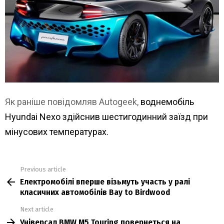
Як раніше повідомляв Autogeek,
воднемобіль
Hyundai Nexo здійснив шестигодинний заїзд при
мінусових температурах.
Previous article
See
Електромобілі вперше візьмуть участь у ралі
more
класичних автомобілів Bay to Birdwood
Next article
Універсал BMW M5 Touring повернеться на