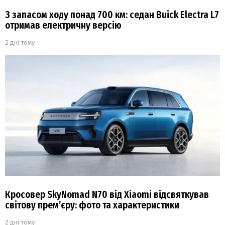
З запасом ходу понад 700 км: седан Buick Electra L7
отримав електричну версію
2 дні тому
Кросовер SkyNomad N70 від Xiaomi відсвяткував
світову прем’єру: фото та характеристики
2 дні тому