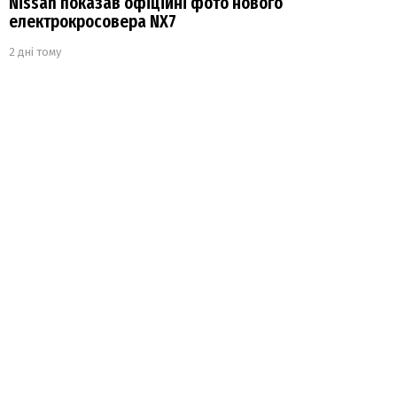
Nissan показав офіційні фото нового
електрокросовера NX7
2 дні тому