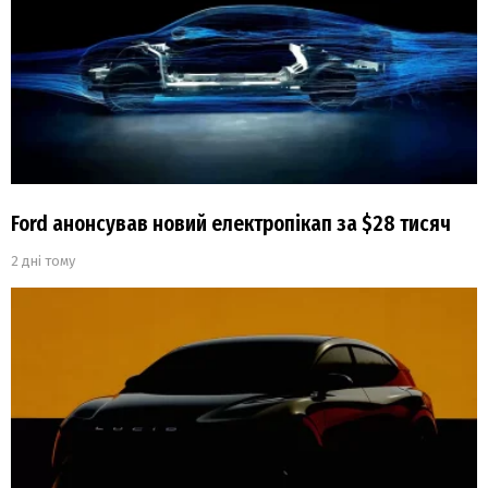
Ford анонсував новий електропікап за $28 тисяч
2 дні тому