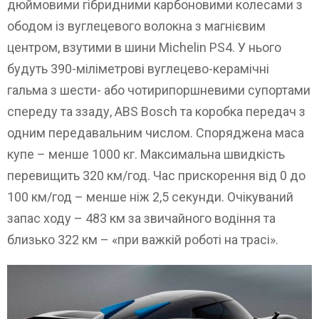
дюймовими гібридними карбоновими колесами з
ободом із вуглецевого волокна з магнієвим
центром, взутими в шини Michelin PS4. У нього
будуть 390-міліметрові вуглецево-керамічні
гальма з шести- або чотирипоршневими супортами
спереду та ззаду, ABS Bosch та коробка передач з
одним передавальним числом. Споряджена маса
купе – менше 1000 кг. Максимальна швидкість
перевищить 320 км/год. Час прискорення від 0 до
100 км/год – менше ніж 2,5 секунди. Очікуваний
запас ходу – 483 км за звичайного водіння та
близько 322 км – «при важкій роботі на трасі».