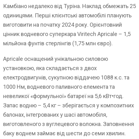
Камбіано недалеко від Туріна. Наклад обмежать 25
одиницями. Перші клієнтські автомобілі планують
виготовити на початку 2024 року. Орієнтовний
цінник водневого суперкара Viritech Apricale – 1,5
мільйона фунтів стерлінгів (1,75 млн євро).
Apricale оснащений унікальною силовою
установкою, яка складається з двох
електродвигунів, сукупною віддачею 1088 к.с. та
1000 Нм, водневого паливного елемента та
невеликої «формульної» батареї на 5,6 кВт•год.
Запас водню – 5,4 кг – зберігається у композитних
балонах, інтегрованих у шасі автомобіля,
виготовленого з вуглецевого волокна. Заповнення
баку воднем займає від шести до семи хвилин.