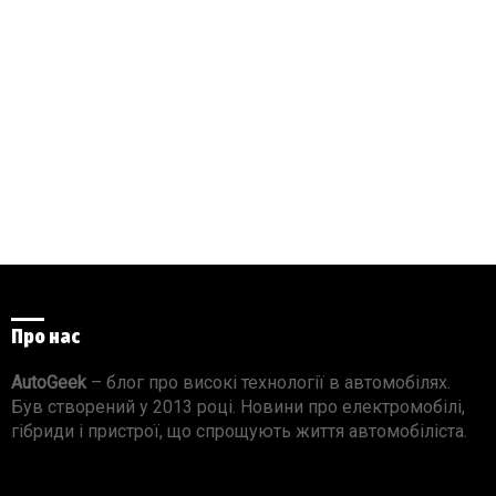
Про нас
AutoGeek
– блог про високі технології в автомобілях.
Був створений у 2013 році. Новини про електромобілі,
гібриди і пристрої, що спрощують життя автомобіліста.