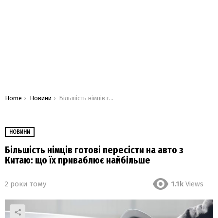
You are here:
Home
Новини
Більшість німців готові пересісти на авто з Китаю: що їх приваблює найбільше
НОВИНИ
Більшість німців готові пересісти на авто з
Китаю: що їх приваблює найбільше
2 роки тому
1.1k
Views