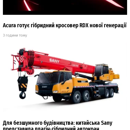
Acura готує гібридний кросовер RDX нової генерації
3 години тому
Для безшумного будівництва: китайська Sany
представила плагін-гібридний автокран